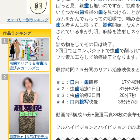
ぱっと見、銀
歯
も無いのですが、観察
いくつか虫
歯
候補の
歯
を見つけること
ガムをかんでもらっての咀嚼で、噛み
カテゴリー別ランキング
歯
医者さんに移って、
診察
開始。なん
されている事が判明。麻酔を注射しス
作品ランキング
く。
1
詰め物をしてその日は終了。
2回目ではコンポジットで虫
歯
で削られ
フッ素加工をして治療終了となります
虫
歯
アリアリ＆虫
歯
治
療済みガールズに
収録時間７５分間のリアル治療映像を
2
＃１：
口
内・
歯
観察 17分46
＃２：虫
歯
治療1日目 31分52秒
＃３：虫
歯
治療2日目 26分7秒
＃４：
口
内
接写
映像 38分57秒
動画4部構成75分+厳選写真39枚の豪華
フルハイビジョンとハイビジョンでの
顏変砲♥【NEXT
モデル
◆◇◆◇◆◇◆◇◆◇◆◇◆◇◆◇◆