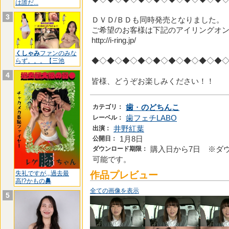
は誰だ...
3
ＤＶＤ/ＢＤも同時発売となりました。
ご希望のお客様は下記のアイリングオ
http://i-ring.jp/
くしゃみ
ファンのみな
◆◇◆◇◆◇◆◇◆◇◆◇◆◇◆◇◆
らず。。。【三池
4
皆様、どうぞお楽しみください！！
カテゴリ：
歯
・
のどちんこ
レーベル：
歯フェチLABO
出演：
井野紅葉
公開日：
1月8日
ダウンロード期限：
購入日から7日 ※ダ
可能です。
作品プレビュー
失礼ですが,,,過去最
高!?かもの
鼻
全ての画像を表示
5