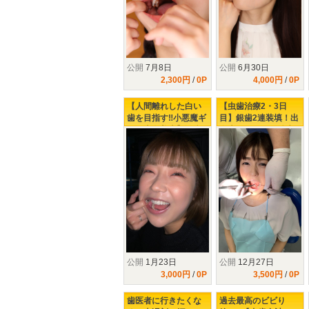
公開
7月8日
公開
6月30日
2,300円
/
0P
4,000円
/
0P
【人間離れした白い
【虫歯治療2・3日
歯を目指す‼小悪魔ギ
目】銀歯2連装填！出
ャル上白美央】激痛
血大ボリューム治療‼
で悶絶虫歯治療‼
公開
1月23日
公開
12月27日
3,000円
/
0P
3,500円
/
0P
歯医者に行きたくな
過去最高のビビり