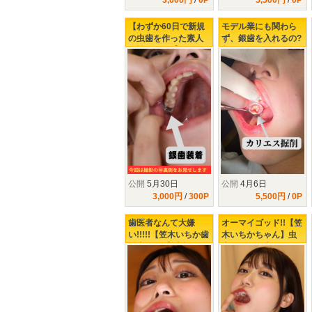
【わずか60日で新規
モデル業にも関わら
の虫歯を作った素人
ず、銀歯を入れるの?
女性Aさん...】3回目
入れないの?どっちな
の治療確定!!今回は裏
んだい!!【虫歯が全部
の裏の裏の裏までお
で3本!!】歯医者嫌い
見せしちゃいますw
のクランケ正体は?
公開
5月30日
公開
4月6日
3,000円
/
300P
5,500円
/
0P
歯医者なんて大嫌
オーマイゴッド!!【笠
い!!!!!【笠木いちか歯
木いちかちゃん】虫
治療2日目】覚悟のお
歯発見!!!銀歯になる
さげ!!つ、ついに!!こ
の？ならないの？ど
の日が!!!!!!!!!!!
っちなんだい!!!!!!!!!