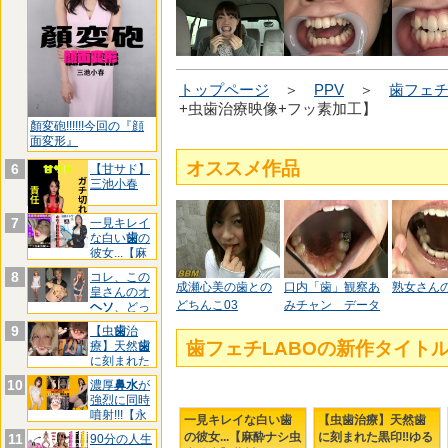
トップページ
＞
PPV
＞
歯フェチ
+虫歯治療映像+フッ素加工】
顏変砲!!!!!!今回の『顔
面変形』
オススメ作品
6
【甘サド】
三池小春
7
一見キレイ
な白い
歯
の
彼女...【麻
酔
8
コレ、この
成瀬心美の歯との
口内「歯」観察あ
熟女さん
皇さんのオ
どちんこ03
みチャン データ
ヘソ
、どっ
ちです
9
【虫
歯
治
歯フェチLABOの新作タイ
療】天然
歯
に刻まれた
黒印‼ゆ
10
濃厚
鼻水
が
強烈に同時
噴射!!!【永
一見キレイな白い歯
【虫歯治療】天然歯
久
の彼女...【麻酔ナシ虫
に刻まれた黒印‼ゆる
11
90分の人生