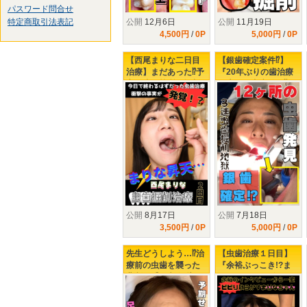
パスワード問合せ
公開
12月6日
公開
11月19日
特定商取引法表記
4,500円
/
0P
5,000円
/
0P
【西尾まりな二日目
【銀歯確定案件⁉】
治療】まだあった⁉予
『20年ぶりの歯治療
定と違う箇所の掘削
で大量の虫歯発見⁉』
虫歯を撃退せよ！
左下3連掘削治療で
KO寸前の楓さん‼
公開
8月17日
公開
7月18日
3,500円
/
0P
5,000円
/
0P
先生どうしよう…⁉治
【虫歯治療１日目】
療前の虫歯を襲った
『余裕ぶっこき!?ま
悲劇…【足立友梨の
りなちゃん♥３年ぶり
虫歯治療2日目】
の歯医者で下される
タービンの制裁』