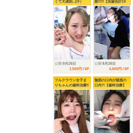
くて大遅刻...(汗）
娘!!!!!【虫歯合計10
【シリーズ続編】虫
本!!】歯医者が怖すぎ
歯本数10本のビビり
て、口腔内を放置し
ギャルを襲う激痛治
過ぎた21歳ギャルの
療の数々!!!!!
末路......
公開
9月26日
公開
8月26日
3,500円
/
0P
4,000円
/
0P
フルクラウン女子ま
魅惑の口内が疑惑の
りちゃんの歯科治療‼
口内?!【歯科治療】
虫歯み～つけたっ‼
開けてビックリ玉手
箱!!47年分の美熟女の
イケない歯科治療♥♥♥