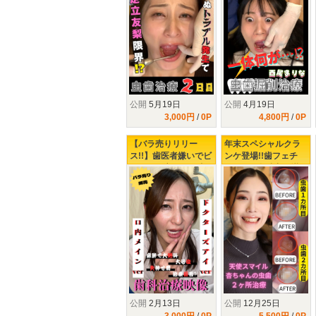
公開
5月19日
公開
4月19日
3,000円
/
0P
4,800円
/
0P
【バラ売りリリー
年末スペシャルクラ
ス!!】歯医者嫌いでビ
ンケ登場!!歯フェチ
ビりの足立さんの虫
LABOが全精力を掛け
歯治療の末路...
て口説きました!!最強
美女【 小松杏の虫歯
２ヶ所治療】
公開
2月13日
公開
12月25日
3,000円
/
0P
5,500円
/
0P