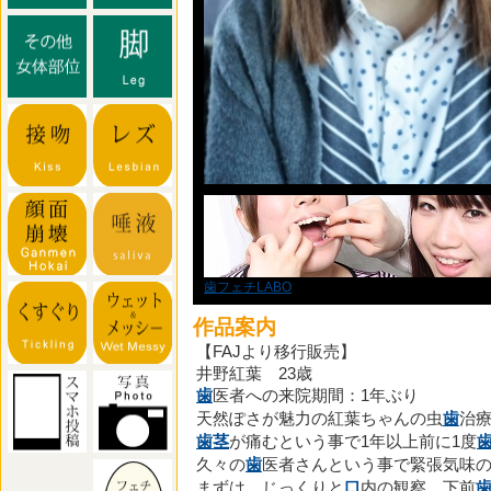
歯フェチLABO
作品案内
【FAJより移行販売】
井野紅葉 23歳
歯
医者への来院期間：1年ぶり
天然ぽさが魅力の紅葉ちゃんの虫
歯
治
歯茎
が痛むという事で1年以上前に1度
久々の
歯
医者さんという事で緊張気味
まずは、じっくりと
口
内の観察。下前