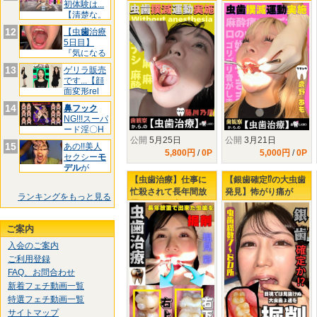
歯治療】藤川乃風ち
ふわましゅまろボデ
初体験は...
【清楚な。
ゃん...引退前の覚悟?!
ィGAL鹿野あもちゃ
んの初虫歯治療
12
【虫
歯
治療
5日目】
『気になる
前
歯
3箇
13
ゲリラ販売
です...【顔
面変形rel
14
鼻フック
NG!!!スーパ
ード淫〇H
公開
5月25日
公開
3月21日
お
15
あの!!美人
5,800円
/
0P
5,000円
/
0P
セクシー
モ
デル
が
&quo
【虫歯治療】仕事に
【銀歯確定⁉の大虫歯
忙殺されて長年間放
発見】怖がり痛が
ランキングをもっと見る
置された口内…塩見
り、りおちゃんの右
彩ちゃんの右上下に
下３連掘削治療
タービン侵入‼
ご案内
入会のご案内
ご利用登録
FAQ、お問合わせ
新着フェチ動画一覧
特選フェチ動画一覧
サイトマップ