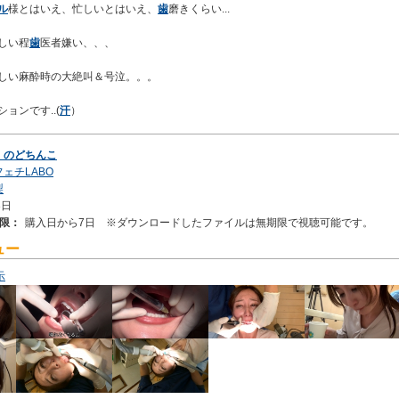
ル
様とはいえ、忙しいとはいえ、
歯
磨きくらい...
しい程
歯
医者嫌い、、、
しい麻酔時の大絶叫＆号泣。。。
ョンです..(
汗
）
・
のどちんこ
ェチLABO
梨
3日
限：
購入日から7日 ※ダウンロードしたファイルは無期限で視聴可能です。
ュー
示