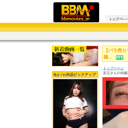
【バラ売り
路...
トップページ
足立さんの虫歯治
作品ピックアップ
気まぐれ