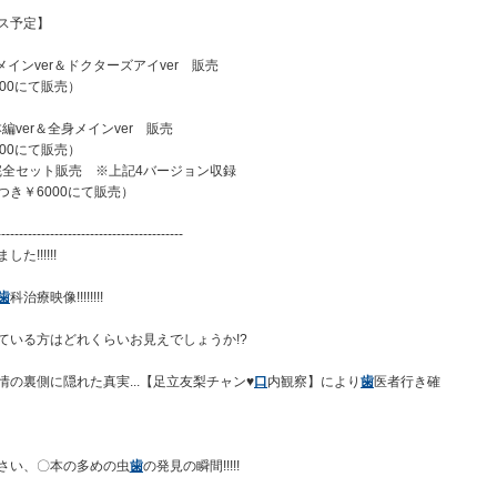
ス予定】
メインver＆ドクターズアイver 販売
00にて販売）
 本編ver＆全身メインver 販売
00にて販売）
旬 完全セット販売 ※上記4バージョン収録
つき￥6000にて販売）
------------------------------------------
!!!!!!
歯
科治療映像!!!!!!!!
ている方はどれくらいお見えでしょうか!?
情の裏側に隠れた真実...【足立友梨チャン♥
口
内観察】により
歯
医者行き確
さい、〇本の多めの虫
歯
の発見の瞬間!!!!!