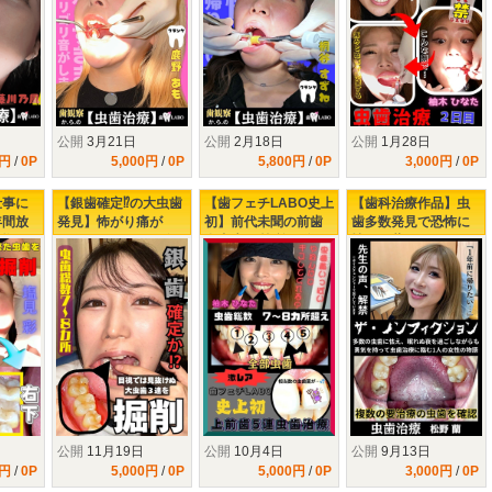
公開
3月21日
公開
2月18日
公開
1月28日
0円
/
0P
5,000円
/
0P
5,800円
/
0P
3,000円
/
0P
仕事に
【銀歯確定⁉の大虫歯
【歯フェチLABO史上
【歯科治療作品】虫
年間放
発見】怖がり痛が
初】前代未聞の前歯
歯多数発見で恐怖に
…塩見
り、りおちゃんの右
全虫歯‼5箇所50分ノ
怯える蘭ちゃ
上下に
下３連掘削治療
ンストップ大掘削で
ん。。。決死の虫歯
歯闘を繰り広げる
治療‼これはまさに歴
GALひなた
史的に言うと〖松野
の乱〗だぁ!!!
公開
11月19日
公開
10月4日
公開
9月13日
0円
/
0P
5,000円
/
0P
5,000円
/
0P
3,000円
/
0P