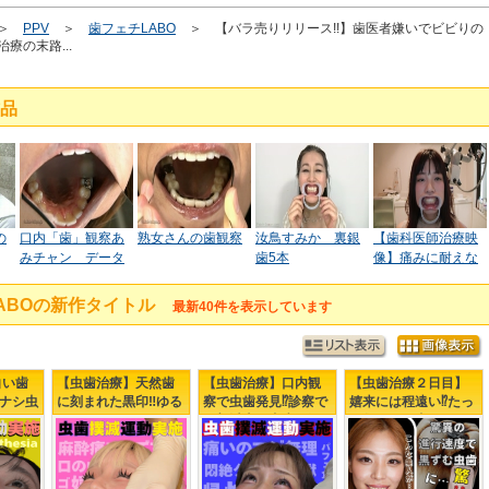
＞
PPV
＞
歯フェチLABO
＞ 【バラ売りリリース!!】歯医者嫌いでビビりの
療の末路...
品
の
口内「歯」観察あ
熟女さんの歯観察
汝鳥すみか 裏銀
【歯科医師治療映
みチャン データ
歯5本
像】痛みに耐えな
ABOの新作タイトル
最新40件を表示しています
白い歯
【虫歯治療】天然歯
【虫歯治療】口内観
【虫歯治療２日目】
酔ナシ虫
に刻まれた黒印‼ゆる
察で虫歯発見⁉診察で
嬉来には程遠い⁉たっ
乃風ち
ふわましゅまろボデ
予想以上の虫歯の深
た数か月で真っ黒に
覚悟?!
ィGAL鹿野あもちゃ
さに絶句！麻酔で失
進行した虫歯に奮闘
んの初虫歯治療
神寸前‼
する関西GALひなた
♡