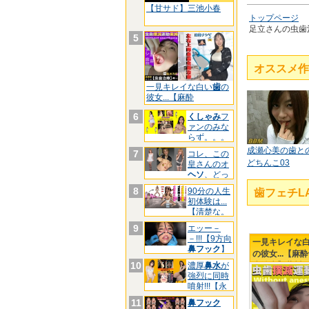
【甘サド】三池小春
トップページ
足立さんの虫歯治
5
オススメ作
一見キレイな白い
歯
の
彼女...【麻酔
6
くしゃみ
フ
ァンのみな
らず。。。
【三池
成瀬心美の歯と
7
コレ、この
どちんこ03
皇さんのオ
ヘソ
、どっ
ちです
8
90分の人生
歯フェチL
初体験は...
【清楚な。
9
エッー－
－!!!【9方向
一見キレイな
鼻フック
】
の彼女...【麻
マ
10
歯治療】藤川
濃厚
鼻水
が
強烈に同時
ゃん...引退前の
噴射!!!【永
久
11
鼻フック