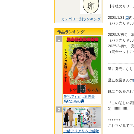
【今後のリリー
2025/1/31
口
内
カテゴリー別ランキング
（バラ売り￥30
作品ランキング
2025/2/初旬
1
（バラ売り￥30
2025/2/初
（完全セットに
---------------------
遂に発売になりました
足立友梨さんの
既に予習をされ
失礼ですが,,,過去最
高!?かもの
鼻
『この悲しい表
定!!!!!!!!!!!!!!!!!』
2
↑↑↑↑↑↑↑
これマジ見て下
虫
歯
アリアリ＆虫
歯
治