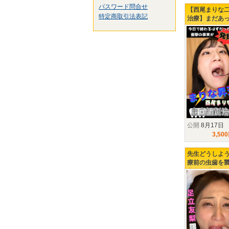
パスワード問合せ
【西尾まりな
特定商取引法表記
治療】まだあっ
定と違う箇所
虫歯を撃退せ
公開
8月17日
3,50
先生どうしよう
療前の虫歯を
悲劇…【足立
虫歯治療2日目