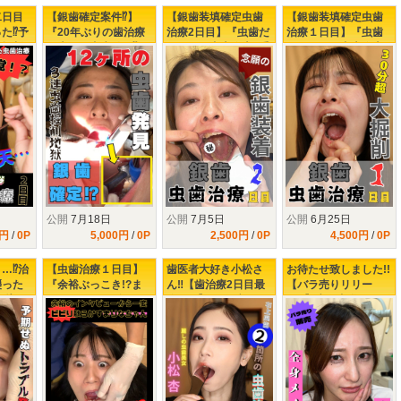
二日目
【銀歯確定案件⁉】
【銀歯装填確定虫歯
【銀歯装填確定虫歯
た⁉予
『20年ぶりの歯治療
治療2日目】『虫歯だ
治療１日目】『虫歯
の掘削
で大量の虫歯発見⁉』
らけで口内大炎上‼重
だらけで口内大炎上‼
よ！
左下3連掘削治療で
症虫歯を大掘削！疲
重症虫歯を大掘削！
KO寸前の楓さん‼
労困憊 栗山さんの口
疲労困憊 栗山さんの
内救出大作戦』
口内救出大作戦』
公開
7月18日
公開
7月5日
公開
6月25日
0円
/
0P
5,000円
/
0P
2,500円
/
0P
4,500円
/
0P
…⁉治
【虫歯治療１日目】
歯医者大好き小松さ
お待たせ致しました!!
襲った
『余裕ぶっこき!?ま
ん‼【歯治療2日目最
【バラ売りリリー
友梨の
りなちゃん♥３年ぶり
終日!?】トラブルに
ス!!】歯医者嫌いでビ
】
の歯医者で下される
もめげず麗しの口内
ビりの足立さんの虫
タービンの制裁』
虫歯治療『右上奥歯2
歯治療の末路...
箇所治療』