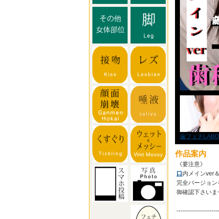
歯フェチLABO
作品案内
《要注意》
口
内メインver
完全バージョン
御確認下さいませ!!!!!
---------------------