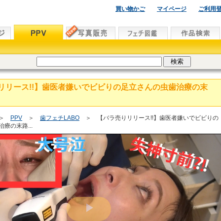
買い物かご
マイページ
ご利用
リリース!!】歯医者嫌いでビビりの足立さんの虫歯治療の末
＞
PPV
＞
歯フェチLABO
＞ 【バラ売りリリース!!】歯医者嫌いでビビりの
療の末路...
Play