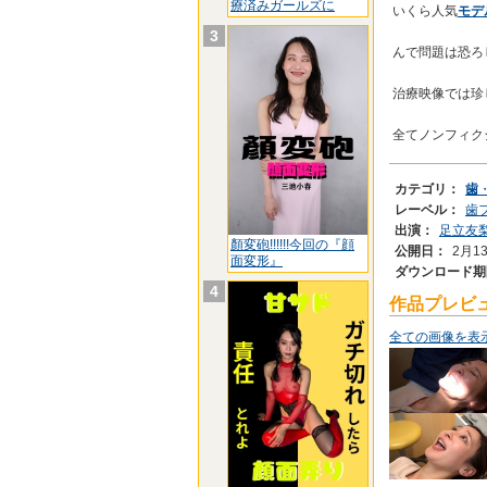
療済みガールズに
いくら人気
モデ
3
んで問題は恐ろ
治療映像では珍
全てノンフィクシ
カテゴリ：
歯
レーベル：
歯フ
出演：
足立友
顏変砲!!!!!!今回の『顔
公開日：
2月1
面変形』
ダウンロード期
4
作品プレビ
全ての画像を表