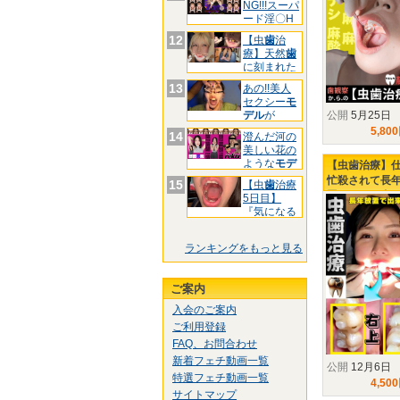
NG!!!スーパ
ード淫〇H
お
12
【虫
歯
治
療】天然
歯
に刻まれた
黒印‼ゆ
13
あの!!美人
セクシー
モ
公開
5月25日
デル
が
&quo
5,80
14
澄んだ河の
美しい花の
ような
モデ
【虫歯治療】
ル
様!
忙殺されて長
15
【虫
歯
治療
置された口内
5日目】
彩ちゃんの右
『気になる
前
歯
3箇
タービン侵入‼
ランキングをもっと見る
ご案内
入会のご案内
ご利用登録
FAQ、お問合わせ
新着フェチ動画一覧
公開
12月6日
特選フェチ動画一覧
4,50
サイトマップ