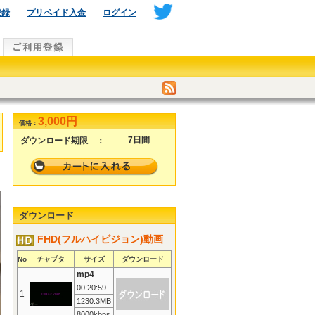
登録
プリペイド入金
ログイン
3,000円
価格：
7日間
ダウンロード期限 ：
ダウンロード
FHD(フルハイビジョン)動画
No
チャプタ
サイズ
ダウンロード
mp4
00:20:59
1
1230.3MB
8000kbps