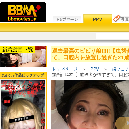
過去最高のビビり娘!!!!!【虫歯
て、口腔内を放置し過ぎた21歳ギャ
トップページ
＞
PPV
＞
歯フェチ
歯合計10本!!】歯医者が怖すぎて、口腔内
作品ピックアップ
気まぐれ