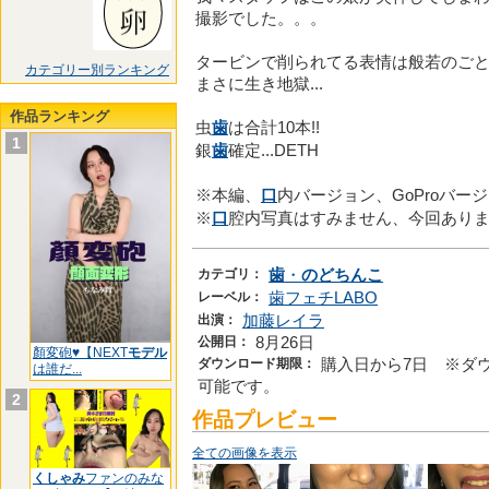
撮影でした。。。
タービンで削られてる表情は般若のご
カテゴリー別ランキング
まさに生き地獄...
作品ランキング
虫
歯
は合計10本!!
1
銀
歯
確定...DETH
※本編、
口
内バージョン、GoProバー
※
口
腔内写真はすみません、今回あり
カテゴリ：
歯
・
のどちんこ
レーベル：
歯フェチLABO
出演：
加藤レイラ
公開日：
8月26日
顏変砲♥【NEXT
モデル
ダウンロード期限：
購入日から7日 ※ダ
は誰だ...
可能です。
2
作品プレビュー
全ての画像を表示
くしゃみ
ファンのみな