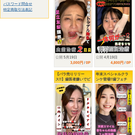
パスワード問合せ
虫歯治療2日目】
の歯医者で下される
タービンの制裁』
特定商取引法表記
公開
5月19日
公開
4月19日
3,000円
/
0P
4,800円
/
0P
【バラ売りリリー
年末スペシャルクラ
ス!!】歯医者嫌いでビ
ンケ登場!!歯フェチ
ビりの足立さんの虫
LABOが全精力を掛け
歯治療の末路...
て口説きました!!最強
美女【 小松杏の虫歯
２ヶ所治療】