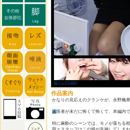
歯フェチLABO
作品案内
かなりの見応えのクランケが、永野楓果ち
歯
医者が未だに怖くて怖くて、本編内でも
特に麻酔のシーンでは、モノが落ちる
我々スタッフはこの娘が失神してしま