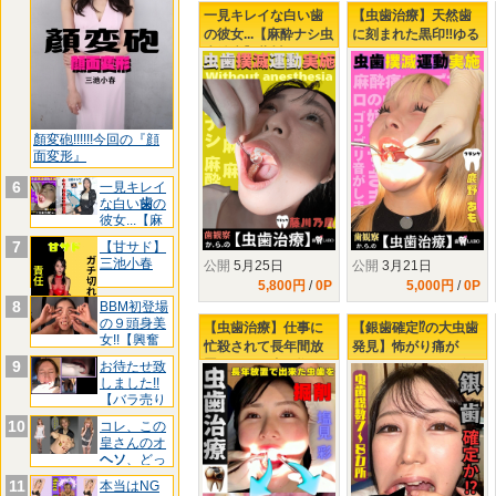
一見キレイな白い歯
【虫歯治療】天然歯
の彼女...【麻酔ナシ虫
に刻まれた黒印‼ゆる
歯治療】藤川乃風ち
ふわましゅまろボデ
ゃん...引退前の覚悟?!
ィGAL鹿野あもちゃ
んの初虫歯治療
顏変砲!!!!!!今回の『顔
面変形』
6
一見キレイ
な白い
歯
の
彼女...【麻
酔
7
【甘サド】
三池小春
公開
5月25日
公開
3月21日
5,800円
/
0P
5,000円
/
0P
8
BBM初登場
の９頭身美
【虫歯治療】仕事に
【銀歯確定⁉の大虫歯
女!!【興奮
忙殺されて長年間放
発見】怖がり痛が
し
置された口内…塩見
り、りおちゃんの右
9
お待たせ致
しました!!
彩ちゃんの右上下に
下３連掘削治療
【バラ売り
タービン侵入‼
リリ
10
コレ、この
皇さんのオ
ヘソ
、どっ
ちです
11
本当はNG