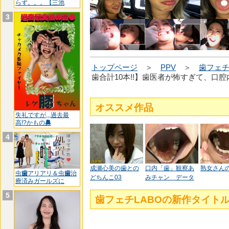
らず。。。【三池
3
トップページ
＞
PPV
＞
歯フェチ
歯合計10本!!】歯医者が怖すぎて、口腔内
オススメ作品
失礼ですが,,,過去最
高!?かもの
鼻
4
成瀬心美の歯との
口内「歯」観察あ
熟女さん
虫
歯
アリアリ＆虫
歯
治
どちんこ03
みチャン データ
療済みガールズに
5
歯フェチLABOの新作タイ