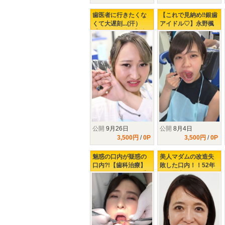
歯医者に行きたくな
【これで見納め‼銀歯
くて大遅刻...(汗）
アイドル♡】永野楓
【シリーズ続編】虫
果ちゃんの4連銀歯の
歯本数10本のビビり
行方…⁉歯フェチラボ
ギャルを襲う激痛治
で2回も歳を重ねたク
療の数々!!!!!
ランケの完結編
公開
9月26日
公開
8月4日
3,500円
/
0P
3,500円
/
0P
魅惑の口内が疑惑の
美人マダムの改造失
口内?!【歯科治療】
敗した口内！！52年
開けてビックリ玉手
の黒歴史見せます！
箱!!47年分の美熟女の
歯の裏は銀歯だら
イケない歯科治療♥♥♥
け…