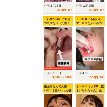
公開
2月13日
公開
12月25日
3,000円
/
0P
5,500円
/
0P
【わずか60日で新規
モデル業にも関わら
の虫歯を作った素人
ず、銀歯を入れるの?
女性Aさん...】3回目
入れないの?どっちな
の治療確定!!今回は裏
んだい!!【虫歯が全部
の裏の裏の裏までお
で3本!!】歯医者嫌い
見せしちゃいますw
のクランケ正体は?
公開
5月30日
公開
4月6日
3,000円
/
300P
5,500円
/
0P
歯医者なんて大嫌
オーマイゴッド!!【笠
い!!!!!【笠木いちか歯
木いちかちゃん】虫
治療2日目】覚悟のお
歯発見!!!銀歯になる
さげ!!つ、ついに!!こ
の？ならないの？ど
の日が!!!!!!!!!!!
っちなんだい!!!!!!!!!