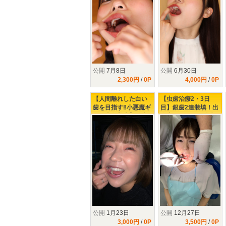
公開
7月8日
公開
6月30日
2,300円
/
0P
4,000円
/
0P
【人間離れした白い
【虫歯治療2・3日
歯を目指す‼小悪魔ギ
目】銀歯2連装填！出
ャル上白美央】激痛
血大ボリューム治療‼
で悶絶虫歯治療‼
公開
1月23日
公開
12月27日
3,000円
/
0P
3,500円
/
0P