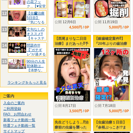
の花フッ
ク...【♥安堂
は
12
【虫
歯
治療
5日目】
公開
12月6日
公開
11月19日
『気になる
前
歯
3箇
4,500円
/
0P
5,000円
/
0P
13
文句なしの
オススメ!!
【キャステ
【西尾まりな二日目
【銀歯確定案件⁉】
ィン
治療】まだあった⁉予
『20年ぶりの歯治療
14
問題作!!!
定と違う箇所の掘削
で大量の虫歯発見⁉』
【”ガチギ
虫歯を撃退せよ！
左下3連掘削治療で
レ”が過ぎる
KO寸前の楓さん‼
た
15
90分の人生
初体験は...
【清楚な。
ランキングをもっと見る
ご案内
入会のご案内
公開
8月17日
公開
7月18日
ご利用登録
3,500円
/
0P
5,000円
/
0P
FAQ、お問合わせ
新着フェチ動画一覧
先生どうしよう…⁉治
【虫歯治療１日目】
特選フェチ動画一覧
療前の虫歯を襲った
『余裕ぶっこき!?ま
サイトマップ
悲劇…【足立友梨の
りなちゃん♥３年ぶり