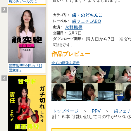
賞いただけますとより楽しめます。
療済みガールズに
3
カテゴリ：
歯
・
のどちんこ
レーベル：
歯フェチLABO
出演：
永野楓果
公開日：
5月7日
ダウンロード期限：
購入日から7日 ※ダ
可能です。
作品プレビュー
全ての画像を表示
顏変砲!!!!!!今回の『顔
面変形』
4
トップページ
＞
PPV
＞
歯フェチ
計１６本 可愛い顔して口の中がヤバい女 