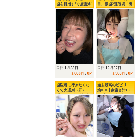
歯を目指す‼小悪魔ギ
目】銀歯2連装填！出
ャル上白美央】激痛
血大ボリューム治療‼
で悶絶虫歯治療‼
公開
1月23日
公開
12月27日
3,000円
/
0P
3,500円
/
0P
歯医者に行きたくな
過去最高のビビり
くて大遅刻...(汗）
娘!!!!!【虫歯合計10
【シリーズ続編】虫
本!!】歯医者が怖すぎ
歯本数10本のビビり
て、口腔内を放置し
ギャルを襲う激痛治
過ぎた21歳ギャルの
療の数々!!!!!
末路......