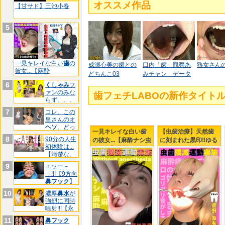
オススメ作品
【甘サド】三池小春
5
一見キレイな白い
歯
の
成瀬心美の歯との
口内「歯」観察あ
熟女さん
彼女...【麻酔
どちんこ03
みチャン データ
6
くしゃみ
フ
ァンのみな
歯フェチLABOの新作タイ
らず。。。
【三池
7
コレ、この
皇さんのオ
ヘソ
、どっ
一見キレイな白い歯
【虫歯治療】天然歯
ちです
8
90分の人生
の彼女...【麻酔ナシ虫
に刻まれた黒印‼ゆる
初体験は...
歯治療】藤川乃風ち
ふわましゅまろボデ
【清楚な。
ゃん...引退前の覚悟?!
ィGAL鹿野あもちゃ
んの初虫歯治療
9
エッー－
－!!!【9方向
鼻フック
】
マ
10
濃厚
鼻水
が
強烈に同時
噴射!!!【永
久
11
鼻フック