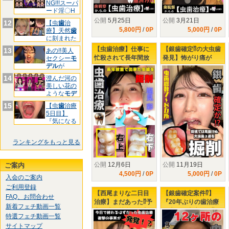
NG!!!スーパ
ード淫〇H
お
公開
5月25日
公開
3月21日
12
【虫
歯
治
5,800円
/
0P
5,000円
/
0P
療】天然
歯
に刻まれた
黒印‼ゆ
【虫歯治療】仕事に
【銀歯確定⁉の大虫歯
13
あの!!美人
忙殺されて長年間放
発見】怖がり痛が
セクシー
モ
デル
が
置された口内…塩見
り、りおちゃんの右
&quo
彩ちゃんの右上下に
下３連掘削治療
14
澄んだ河の
タービン侵入‼
美しい花の
ような
モデ
ル
様!
15
【虫
歯
治療
5日目】
『気になる
前
歯
3箇
ランキングをもっと見る
公開
12月6日
公開
11月19日
ご案内
4,500円
/
0P
5,000円
/
0P
入会のご案内
ご利用登録
【西尾まりな二日目
【銀歯確定案件⁉】
FAQ、お問合わせ
治療】まだあった⁉予
『20年ぶりの歯治療
新着フェチ動画一覧
定と違う箇所の掘削
で大量の虫歯発見⁉』
特選フェチ動画一覧
虫歯を撃退せよ！
左下3連掘削治療で
サイトマップ
KO寸前の楓さん‼