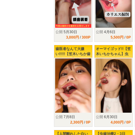
公開
5月30日
公開
4月6日
3,000円
/
300P
5,500円
/
0P
歯医者なんて大嫌
オーマイゴッド!!【笠
い!!!!!【笠木いちか歯
木いちかちゃん】虫
治療2日目】覚悟のお
歯発見!!!銀歯になる
さげ!!つ、ついに!!こ
の？ならないの？ど
の日が!!!!!!!!!!!
っちなんだい!!!!!!!!!
公開
7月8日
公開
6月30日
2,300円
/
0P
4,000円
/
0P
【人間離れした白い
【虫歯治療2・3日