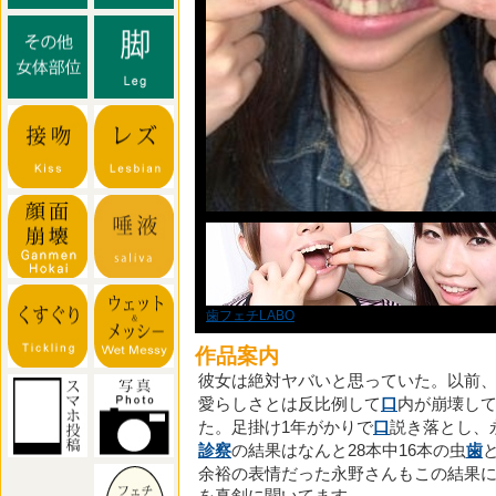
歯フェチLABO
作品案内
彼女は絶対ヤバいと思っていた。以前
愛らしさとは反比例して
口
内が崩壊し
た。足掛け1年がかりで
口
説き落とし、
診察
の結果はなんと28本中16本の虫
歯
余裕の表情だった永野さんもこの結果