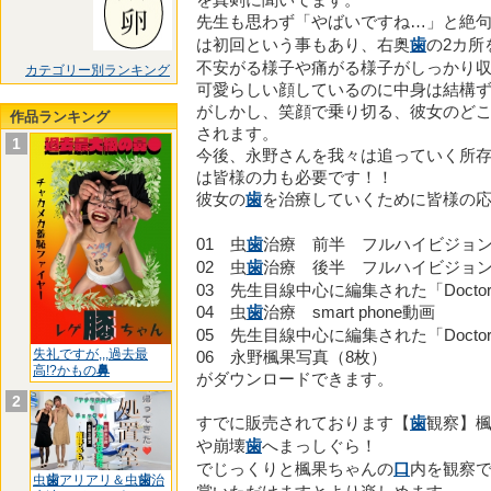
を真剣に聞いてます。
先生も思わず「やばいですね…」と絶
は初回という事もあり、右奥
歯
の2カ所
不安がる様子や痛がる様子がしっかり
カテゴリー別ランキング
可愛らしい顔しているのに中身は結構
がしかし、笑顔で乗り切る、彼女のど
作品ランキング
されます。
1
今後、永野さんを我々は追っていく所
は皆様の力も必要です！！
彼女の
歯
を治療していくために皆様の
01 虫
歯
治療 前半 フルハイビジョ
02 虫
歯
治療 後半 フルハイビジョ
03 先生目線中心に編集された「Doctor
04 虫
歯
治療 smart phone動画
05 先生目線中心に編集された「Doctors' 
失礼ですが,,,過去最
06 永野楓果写真（8枚）
高!?かもの
鼻
がダウンロードできます。
2
すでに販売されております【
歯
観察】楓
や崩壊
歯
へまっしぐら！
でじっくりと楓果ちゃんの
口
内を観察
虫
歯
アリアリ＆虫
歯
治