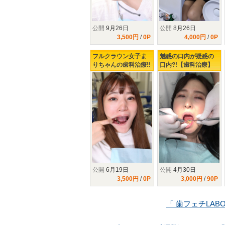
公開
9月26日
公開
8月26日
3,500円
/
0P
4,000円
/
0P
フルクラウン女子ま
魅惑の口内が疑惑の
りちゃんの歯科治療‼
口内?!【歯科治療】
虫歯み～つけたっ‼
開けてビックリ玉手
箱!!47年分の美熟女の
イケない歯科治療♥♥♥
公開
6月19日
公開
4月30日
3,500円
/
0P
3,000円
/
90P
「 歯フェチLAB