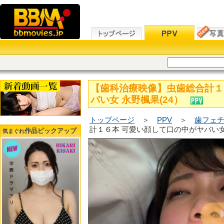
【歯科治療映像】虫歯総合計１
バい女 永野楓果(24）
トップページ
＞
PPV
＞
歯フェチ
計１６本 可愛い顔して口の中がヤバい女 
作品ピックアップ
気まぐれ