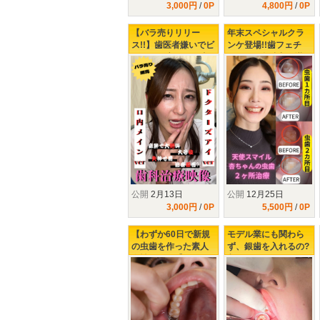
3,000円
/
0P
4,800円
/
0P
【バラ売りリリー
年末スペシャルクラ
ス!!】歯医者嫌いでビ
ンケ登場!!歯フェチ
ビりの足立さんの虫
LABOが全精力を掛け
歯治療の末路...
て口説きました!!最強
美女【 小松杏の虫歯
２ヶ所治療】
公開
2月13日
公開
12月25日
3,000円
/
0P
5,500円
/
0P
【わずか60日で新規
モデル業にも関わら
の虫歯を作った素人
ず、銀歯を入れるの?
女性Aさん...】3回目
入れないの?どっちな
の治療確定!!今回は裏
んだい!!【虫歯が全部
の裏の裏の裏までお
で3本!!】歯医者嫌い
見せしちゃいますw
のクランケ正体は?