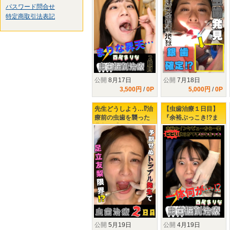
パスワード問合せ
特定商取引法表記
公開
8月17日
公開
7月18日
3,500円
/
0P
5,000円
/
0P
先生どうしよう…⁉治
【虫歯治療１日目】
療前の虫歯を襲った
『余裕ぶっこき!?ま
悲劇…【足立友梨の
りなちゃん♥３年ぶり
虫歯治療2日目】
の歯医者で下される
タービンの制裁』
公開
5月19日
公開
4月19日