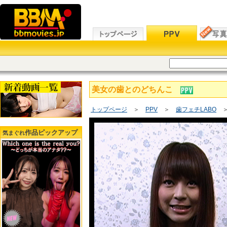
美女の歯とのどちんこ
トップページ
＞
PPV
＞
歯フェチLABO
＞
作品ピックアップ
気まぐれ