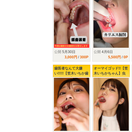
の治療確定!!今回は裏
んだい!!【虫歯が全部
の裏の裏の裏までお
で3本!!】歯医者嫌い
見せしちゃいますw
のクランケ正体は?
公開
5月30日
公開
4月6日
3,000円
/
300P
5,500円
/
0P
歯医者なんて大嫌
オーマイゴッド!!【笠
い!!!!!【笠木いちか歯
木いちかちゃん】虫
治療2日目】覚悟のお
歯発見!!!銀歯になる
さげ!!つ、ついに!!こ
の？ならないの？ど
の日が!!!!!!!!!!!
っちなんだい!!!!!!!!!