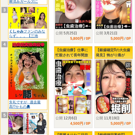
療済みガールズに
3
くしゃみ
ファンのみな
公開
5月25日
公開
3月21日
らず。。。【三池
5,800円
/
0P
5,000円
/
0P
4
【虫歯治療】仕事に
【銀歯確定⁉の大虫歯
忙殺されて長年間放
発見】怖がり痛が
置された口内…塩見
り、りおちゃんの右
彩ちゃんの右上下に
下３連掘削治療
タービン侵入‼
失礼ですが,,,過去最
高!?かもの
鼻
5
公開
12月6日
公開
11月19日
4,500円
/
0P
5,000円
/
0P