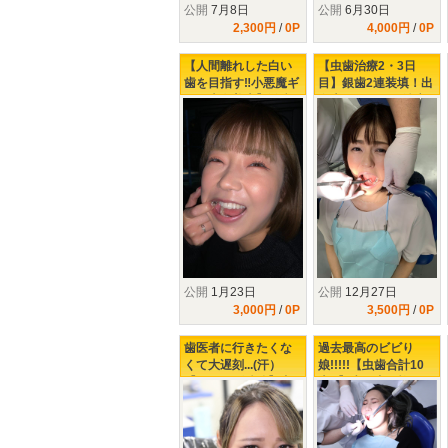
公開
7月8日
公開
6月30日
2,300円
/
0P
4,000円
/
0P
【人間離れした白い
【虫歯治療2・3日
歯を目指す‼小悪魔ギ
目】銀歯2連装填！出
ャル上白美央】激痛
血大ボリューム治療‼
で悶絶虫歯治療‼
公開
1月23日
公開
12月27日
3,000円
/
0P
3,500円
/
0P
歯医者に行きたくな
過去最高のビビり
くて大遅刻...(汗）
娘!!!!!【虫歯合計10
【シリーズ続編】虫
本!!】歯医者が怖すぎ
歯本数10本のビビり
て、口腔内を放置し
ギャルを襲う激痛治
過ぎた21歳ギャルの
療の数々!!!!!
末路......