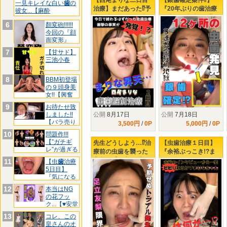
【西尾まりな二日目
【銀歯確定案件⁉】
一見キレイな白い
歯
の
治療】まだあった⁉予
『20年ぶりの歯治療
彼女...【麻酔
定と違う箇所の掘削
で大量の虫歯発見⁉』
6
顏変砲!!!!!!
虫歯を撃退せよ！
左下3連掘削治療で
今回の『顔
KO寸前の楓さん‼
面変形』
7
【甘サド】
三池小春
8
BBM初登場
の９頭身美
女!!【興奮
し
9
お待たせ致
公開
8月17日
公開
7月18日
しました!!
【バラ売り
3,500円
/
0P
5,000円
/
0P
リリ
10
問題作!!!
【”ガチギ
先生どうしよう…⁉治
【虫歯治療１日目】
レ”が過ぎる
療前の虫歯を襲った
『余裕ぶっこき!?ま
た
悲劇…【足立友梨の
りなちゃん♥３年ぶり
11
【虫
歯
治療
虫歯治療2日目】
の歯医者で下される
5日目】
『気になる
タービンの制裁』
前
歯
3箇
12
本当はNG
の花フッ
ク...【♥安堂
は
13
コレ、この
皇さんのオ