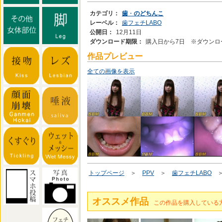
カテゴリ：
歯
・
のどちんこ
レーベル：
歯フェチLABO
公開日：
12月11日
ダウンロード期限：
購入日から7日 ※ダウン
作品プレビュー
全ての画像を表示
トップページ
＞
PPV
＞
歯フェチLABO
＞
オススメ作品
この作品を購入している