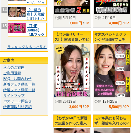
ヘソ
、どっ
ちです
14
【虫
歯
治
療】天然
歯
公開
5月19日
公開
4月19日
に刻まれた
3,000円
/
0P
4,800円
/
0P
黒印‼ゆ
15
【THE
Battles】
【バラ売りリリー
年末スペシャルクラ
【
鼻フック
ス!!】歯医者嫌いでビ
ンケ登場!!歯フェチ
ビりの足立さんの虫
LABOが全精力を掛け
ランキングをもっと見る
歯治療の末路...
て口説きました!!最強
美女【 小松杏の虫歯
２ヶ所治療】
ご案内
入会のご案内
ご利用登録
FAQ、お問合わせ
新着フェチ動画一覧
特選フェチ動画一覧
サイトマップ
パスワード問合せ
公開
2月13日
公開
12月25日
3,000円
/
0P
5,500円
/
0P
特定商取引法表記
【わずか60日で新規
モデル業にも関わら
の虫歯を作った素人
ず、銀歯を入れるの?
女性Aさん...】3回目
入れないの?どっちな