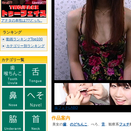
アナタの本性は??どっち..
ランキング
動画ランキングTop100
カテゴリー別ランキング
カテゴリ一覧
歯フェチLABO
作品案内
美女の
歯
、
のどちんこ
、べろ、
舌
、観察系
フェチ