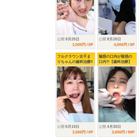
公開
9月26日
公開
8月26日
3,500円
/
0P
4,000円
/
0P
フルクラウン女子ま
魅惑の口内が疑惑の
りちゃんの歯科治療‼
口内?!【歯科治療】
虫歯み～つけたっ‼
開けてビックリ玉手
箱!!47年分の美熟女の
イケない歯科治療♥♥♥
公開
6月19日
公開
4月30日
3,500円
/
0P
3,000円
/
90P