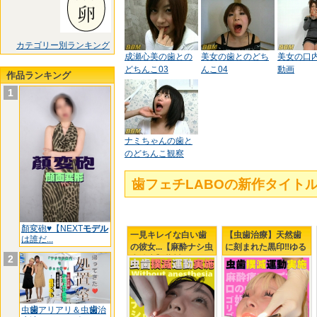
カテゴリー別ランキング
成瀬心美の歯との
美女の歯とのどち
美女の口
どちんこ03
んこ04
動画
作品ランキング
1
ナミちゃんの歯と
のどちんこ観察
歯フェチLABOの新作タイ
顏変砲♥【NEXT
モデル
一見キレイな白い歯
【虫歯治療】天然歯
は誰だ...
の彼女...【麻酔ナシ虫
に刻まれた黒印‼ゆる
2
歯治療】藤川乃風ち
ふわましゅまろボデ
ゃん...引退前の覚悟?!
ィGAL鹿野あもちゃ
んの初虫歯治療
虫
歯
アリアリ＆虫
歯
治