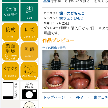
卑猥
な形状。かわいい女はどこを見て
カテゴリ：
歯
・
のどちんこ
レーベル：
歯フェチLABO
公開日：
7月25日
ダウンロード期限：
購入日から7日 ※ダ
可能です。
作品プレビュー
全ての画像を表示
トップページ
＞
PPV
＞
歯フェチ