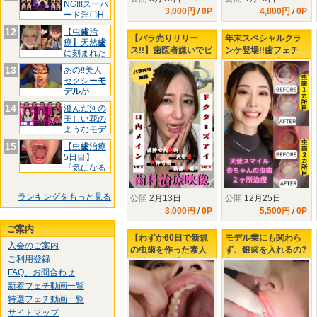
NG!!!スーパ
3,000円
/
0P
4,800円
/
0P
ード淫〇H
お
12
【虫
歯
治
【バラ売りリリー
年末スペシャルクラ
療】天然
歯
ス!!】歯医者嫌いでビ
ンケ登場!!歯フェチ
に刻まれた
ビりの足立さんの虫
LABOが全精力を掛け
黒印‼ゆ
13
あの!!美人
歯治療の末路...
て口説きました!!最強
セクシー
モ
美女【 小松杏の虫歯
デル
が
２ヶ所治療】
&quo
14
澄んだ河の
美しい花の
ような
モデ
ル
様!
15
【虫
歯
治療
5日目】
『気になる
前
歯
3箇
ランキングをもっと見る
公開
2月13日
公開
12月25日
3,000円
/
0P
5,500円
/
0P
ご案内
【わずか60日で新規
モデル業にも関わら
入会のご案内
の虫歯を作った素人
ず、銀歯を入れるの?
ご利用登録
女性Aさん...】3回目
入れないの?どっちな
FAQ、お問合わせ
の治療確定!!今回は裏
んだい!!【虫歯が全部
の裏の裏の裏までお
で3本!!】歯医者嫌い
新着フェチ動画一覧
見せしちゃいますw
のクランケ正体は?
特選フェチ動画一覧
サイトマップ