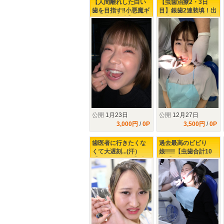
【人間離れした白い
【虫歯治療2・3日
歯を目指す‼小悪魔ギ
目】銀歯2連装填！出
ャル上白美央】激痛
血大ボリューム治療‼
で悶絶虫歯治療‼
公開
1月23日
公開
12月27日
3,000円
/
0P
3,500円
/
0P
歯医者に行きたくな
過去最高のビビり
くて大遅刻...(汗）
娘!!!!!【虫歯合計10
【シリーズ続編】虫
本!!】歯医者が怖すぎ
歯本数10本のビビり
て、口腔内を放置し
ギャルを襲う激痛治
過ぎた21歳ギャルの
療の数々!!!!!
末路......