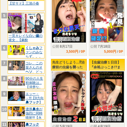
KO寸前の楓さん‼
【甘サド】三池小春
5
一見キレイな白い
歯
の
彼女...【麻酔
公開
8月17日
公開
7月18日
6
くしゃみ
フ
3,500円
/
0P
5,000円
/
0P
ァンのみな
らず。。。
【三池
先生どうしよう…⁉治
【虫歯治療１日目】
7
コレ、この
療前の虫歯を襲った
『余裕ぶっこき!?ま
皇さんのオ
ヘソ
、どっ
悲劇…【足立友梨の
りなちゃん♥３年ぶり
ちです
虫歯治療2日目】
の歯医者で下される
8
90分の人生
タービンの制裁』
初体験は...
【清楚な。
9
エッー－
－!!!【9方向
鼻フック
】
マ
10
濃厚
鼻水
が
強烈に同時
噴射!!!【永
久
11
鼻フック
公開
5月19日
公開
4月19日