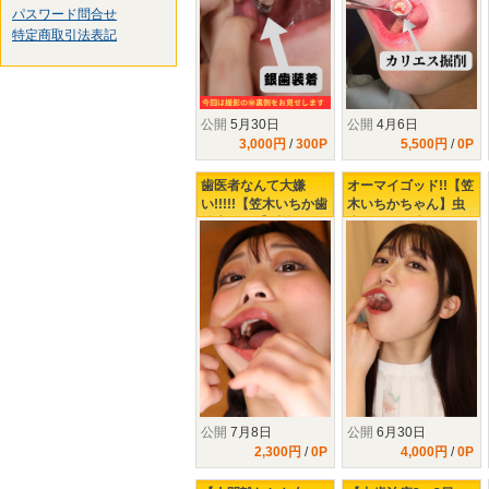
パスワード問合せ
特定商取引法表記
公開
5月30日
公開
4月6日
3,000円
/
300P
5,500円
/
0P
歯医者なんて大嫌
オーマイゴッド!!【笠
い!!!!!【笠木いちか歯
木いちかちゃん】虫
治療2日目】覚悟のお
歯発見!!!銀歯になる
さげ!!つ、ついに!!こ
の？ならないの？ど
の日が!!!!!!!!!!!
っちなんだい!!!!!!!!!
公開
7月8日
公開
6月30日
2,300円
/
0P
4,000円
/
0P