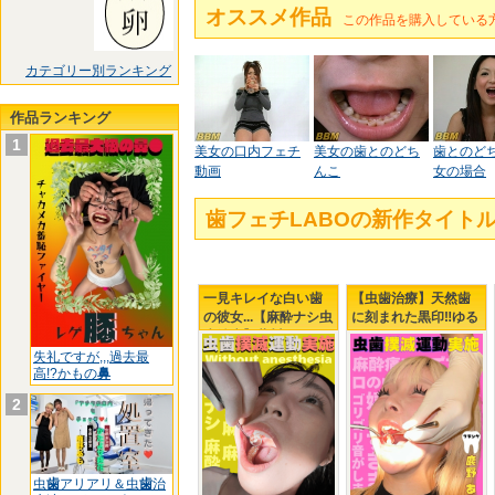
オススメ作品
この作品を購入している
カテゴリー別ランキング
作品ランキング
1
美女の口内フェチ
美女の歯とのどち
歯とのどち
動画
んこ
女の場合
歯フェチLABOの新作タイ
一見キレイな白い歯
【虫歯治療】天然歯
の彼女...【麻酔ナシ虫
に刻まれた黒印‼ゆる
歯治療】藤川乃風ち
ふわましゅまろボデ
ゃん...引退前の覚悟?!
ィGAL鹿野あもちゃ
失礼ですが,,,過去最
高!?かもの
鼻
んの初虫歯治療
2
虫
歯
アリアリ＆虫
歯
治