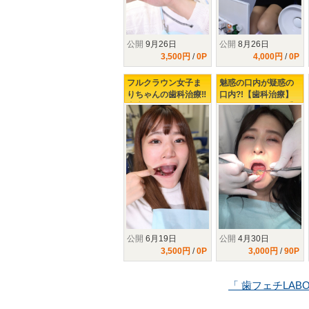
公開
9月26日
公開
8月26日
3,500円
/
0P
4,000円
/
0P
フルクラウン女子ま
魅惑の口内が疑惑の
りちゃんの歯科治療‼
口内?!【歯科治療】
虫歯み～つけたっ‼
開けてビックリ玉手
箱!!47年分の美熟女の
イケない歯科治療♥♥♥
公開
6月19日
公開
4月30日
3,500円
/
0P
3,000円
/
90P
「 歯フェチLAB