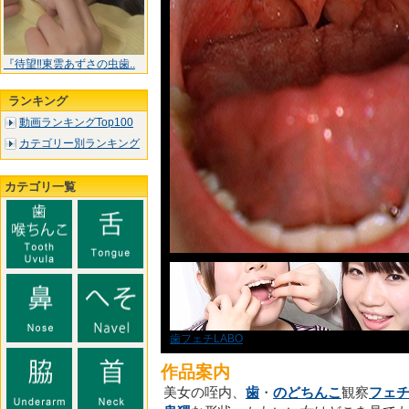
『待望‼東雲あずさの虫歯..
ランキング
動画ランキングTop100
カテゴリー別ランキング
カテゴリ一覧
歯フェチLABO
作品案内
美女の咥内、
歯
・
のどちんこ
観察
フェ