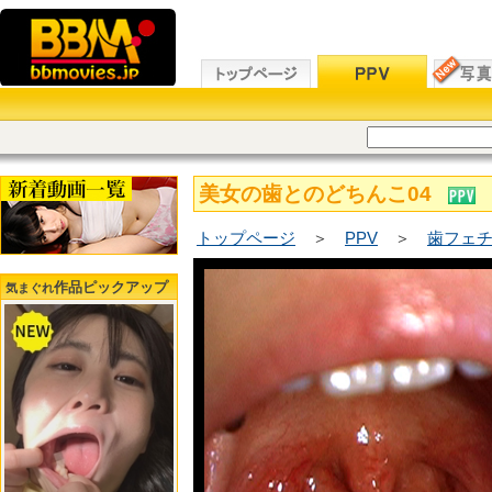
美女の歯とのどちんこ04
トップページ
＞
PPV
＞
歯フェチ
作品ピックアップ
気まぐれ