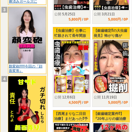
療済みガールズに
3
公開
5月25日
公開
3月21日
5,800円
/
0P
5,000円
/
0P
【虫歯治療】仕事に
【銀歯確定⁉の大虫歯
忙殺されて長年間放
発見】怖がり痛が
置された口内…塩見
り、りおちゃんの右
彩ちゃんの右上下に
下３連掘削治療
タービン侵入‼
顏変砲!!!!!!今回の『顔
面変形』
4
公開
12月6日
公開
11月19日
4,500円
/
0P
5,000円
/
0P
【西尾まりな二日目
【銀歯確定案件⁉】
治療】まだあった⁉予
『20年ぶりの歯治療
定と違う箇所の掘削
で大量の虫歯発見⁉』
虫歯を撃退せよ！
左下3連掘削治療で