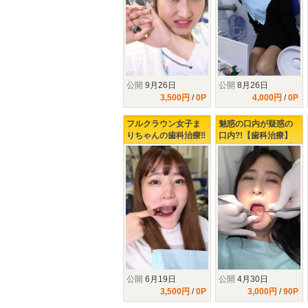
公開
9月26日
公開
8月26日
3,500円
/
0P
4,000円
/
0P
フルクラウン女子ま
魅惑の口内が疑惑の
りちゃんの歯科治療‼
口内?!【歯科治療】
虫歯み～つけたっ‼
開けてビックリ玉手
箱!!47年分の美熟女の
イケない歯科治療♥♥♥
公開
6月19日
公開
4月30日
3,500円
/
0P
3,000円
/
90P