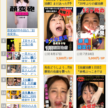
治療】まだあった⁉予
『20年ぶりの歯治療
定と違う箇所の掘削
で大量の虫歯発見⁉』
虫歯を撃退せよ！
左下3連掘削治療で
KO寸前の楓さん‼
顏変砲!!!!!!今回の『顔
面変形』
6
【甘サド】
三池小春
7
一見キレイ
公開
8月17日
公開
7月18日
な白い
歯
の
3,500円
/
0P
5,000円
/
0P
彼女...【麻
酔
8
コレ、この
先生どうしよう…⁉治
【虫歯治療１日目】
皇さんのオ
療前の虫歯を襲った
『余裕ぶっこき!?ま
ヘソ
、どっ
悲劇…【足立友梨の
りなちゃん♥３年ぶり
ちです
9
虫歯治療2日目】
の歯医者で下される
【虫
歯
治
療】天然
歯
タービンの制裁』
に刻まれた
黒印‼ゆ
10
濃厚
鼻水
が
強烈に同時
噴射!!!【永
久
11
90分の人生