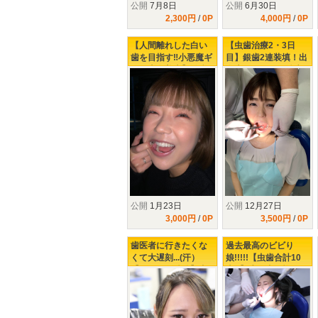
公開
7月8日
公開
6月30日
2,300円
/
0P
4,000円
/
0P
【人間離れした白い
【虫歯治療2・3日
歯を目指す‼小悪魔ギ
目】銀歯2連装填！出
ャル上白美央】激痛
血大ボリューム治療‼
で悶絶虫歯治療‼
公開
1月23日
公開
12月27日
3,000円
/
0P
3,500円
/
0P
歯医者に行きたくな
過去最高のビビり
くて大遅刻...(汗）
娘!!!!!【虫歯合計10
【シリーズ続編】虫
本!!】歯医者が怖すぎ
歯本数10本のビビり
て、口腔内を放置し
ギャルを襲う激痛治
過ぎた21歳ギャルの
療の数々!!!!!
末路......