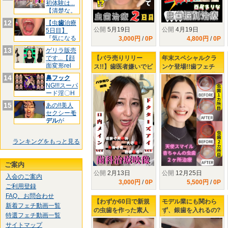
初体験は...
【清楚な。
12
【虫
歯
治療
公開
5月19日
公開
4月19日
5日目】
『気になる
3,000円
/
0P
4,800円
/
0P
前
歯
3箇
13
ゲリラ販売
【バラ売りリリー
年末スペシャルクラ
です...【顔
面変形rel
ス!!】歯医者嫌いでビ
ンケ登場!!歯フェチ
ビりの足立さんの虫
LABOが全精力を掛け
14
鼻フック
歯治療の末路...
て口説きました!!最強
NG!!!スーパ
美女【 小松杏の虫歯
ード淫〇H
お
２ヶ所治療】
15
あの!!美人
セクシー
モ
デル
が
&quo
ランキングをもっと見る
ご案内
公開
2月13日
公開
12月25日
入会のご案内
3,000円
/
0P
5,500円
/
0P
ご利用登録
FAQ、お問合わせ
【わずか60日で新規
モデル業にも関わら
新着フェチ動画一覧
の虫歯を作った素人
ず、銀歯を入れるの?
特選フェチ動画一覧
女性Aさん...】3回目
入れないの?どっちな
サイトマップ
の治療確定!!今回は裏
んだい!!【虫歯が全部