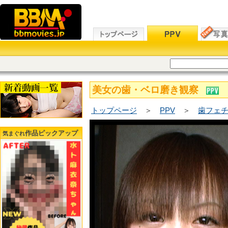
美女の歯・ベロ磨き観察
トップページ
＞
PPV
＞
歯フェチ
作品ピックアップ
気まぐれ