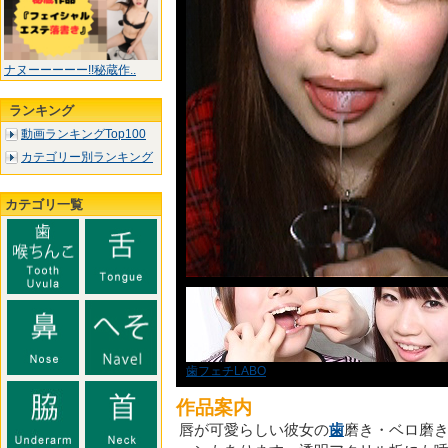
ナヌーーーーー!!秘蔵作..
ランキング
動画ランキングTop100
カテゴリー別ランキング
カテゴリ一覧
歯フェチLABO
作品案内
唇が可愛らしい彼女の
歯
磨き・ベロ磨