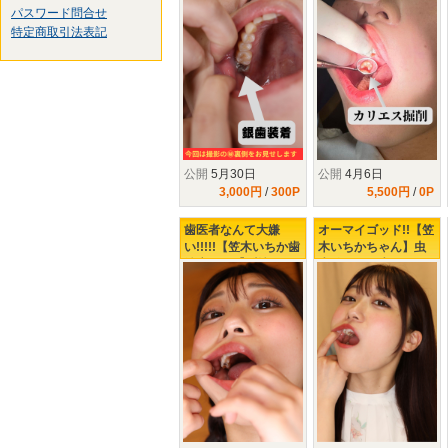
パスワード問合せ
の裏の裏の裏までお
で3本!!】歯医者嫌い
特定商取引法表記
見せしちゃいますw
のクランケ正体は?
公開
5月30日
公開
4月6日
3,000円
/
300P
5,500円
/
0P
歯医者なんて大嫌
オーマイゴッド!!【笠
い!!!!!【笠木いちか歯
木いちかちゃん】虫
治療2日目】覚悟のお
歯発見!!!銀歯になる
さげ!!つ、ついに!!こ
の？ならないの？ど
の日が!!!!!!!!!!!
っちなんだい!!!!!!!!!