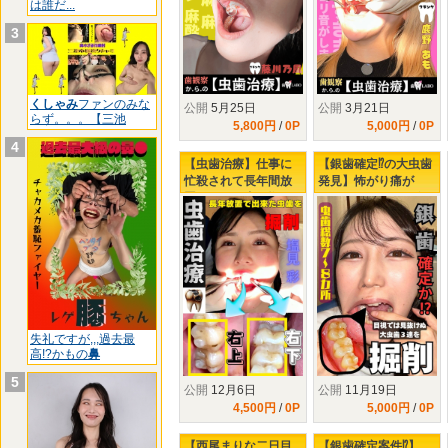
は誰だ...
3
くしゃみ
ファンのみな
公開
5月25日
公開
3月21日
らず。。。【三池
5,800円
/
0P
5,000円
/
0P
4
【虫歯治療】仕事に
【銀歯確定⁉の大虫歯
忙殺されて長年間放
発見】怖がり痛が
置された口内…塩見
り、りおちゃんの右
彩ちゃんの右上下に
下３連掘削治療
タービン侵入‼
失礼ですが,,,過去最
高!?かもの
鼻
5
公開
12月6日
公開
11月19日
4,500円
/
0P
5,000円
/
0P
【西尾まりな二日目
【銀歯確定案件⁉】