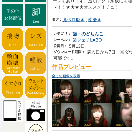
ーンもあります。透明アクリル板にも
～！！★★★★オススメ！チュ！
タグ :
涎ベロ磨き
,
歯磨き
カテゴリ：
歯
・
のどちんこ
レーベル：
歯フェチLABO
公開日：
5月13日
ダウンロード期限：
購入日から7日 ※ダ
可能です。
作品プレビュー
全ての画像を表示