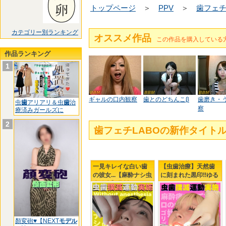
トップページ
＞
PPV
＞
歯フェチ
カテゴリー別ランキング
オススメ作品
この作品を購入している
作品ランキング
1
ギャルの口内観察
歯とのどちんこβ
歯磨き・
虫
歯
アリアリ＆虫
歯
治
察
療済みガールズに
2
歯フェチLABOの新作タイ
一見キレイな白い歯
【虫歯治療】天然歯
の彼女...【麻酔ナシ虫
に刻まれた黒印‼ゆる
歯治療】藤川乃風ち
ふわましゅまろボデ
ゃん...引退前の覚悟?!
ィGAL鹿野あもちゃ
んの初虫歯治療
顏変砲♥【NEXT
モデル