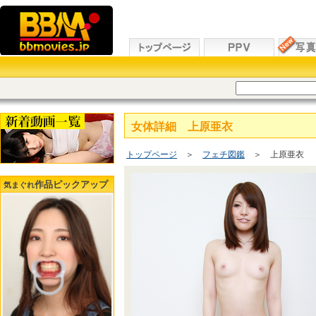
女体詳細 上原亜衣
トップページ
＞
フェチ図鑑
＞ 上原亜衣
作品ピックアップ
気まぐれ