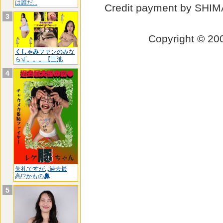
は誰だ...
Credit payment by SHI
3
Copyright © 
くしゃみ
ファンのみな
らず。。。【三池
4
失礼ですが,,,過去最
高!?かもの
鼻
5