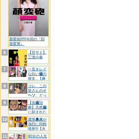
顏変砲!!!!!!今回の『顔
面変形』
6
【甘サド】
三池小春
7
一見キレイ
な白い
歯
の
彼女...【麻
酔
8
コレ、この
皇さんのオ
ヘソ
、どっ
ちです
9
【虫
歯
治
療】天然
歯
に刻まれた
黒印‼ゆ
10
濃厚
鼻水
が
強烈に同時
噴射!!!【永
久
11
90分の人生