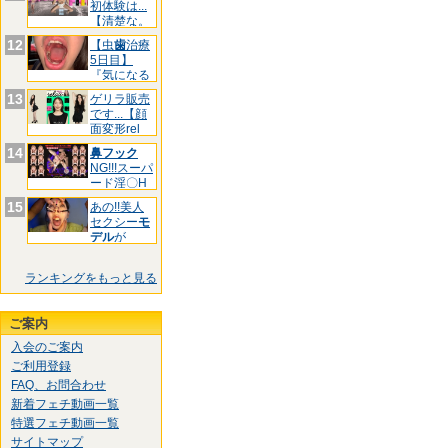
初体験は...
【清楚な。
12
【虫
歯
治療
5日目】
『気になる
前
歯
3箇
13
ゲリラ販売
です...【顔
面変形rel
14
鼻フック
NG!!!スーパ
ード淫〇H
お
15
あの!!美人
セクシー
モ
デル
が
&quo
ランキングをもっと見る
ご案内
入会のご案内
ご利用登録
FAQ、お問合わせ
新着フェチ動画一覧
特選フェチ動画一覧
サイトマップ