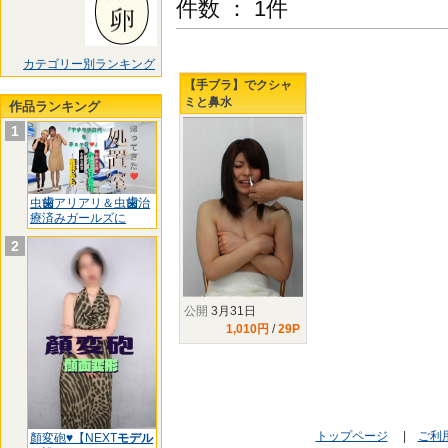
件数 ： 1件
カテゴリー別ランキング
【手ブラ】でクシャ
ミと鼻水
作品ランキング
1
虫
歯
アリアリ＆虫
歯
治
療済みガールズに
2
公開
3月31日
1,010円
/
29P
トップページ
|
ご利
顏変砲♥【NEXT
モデル