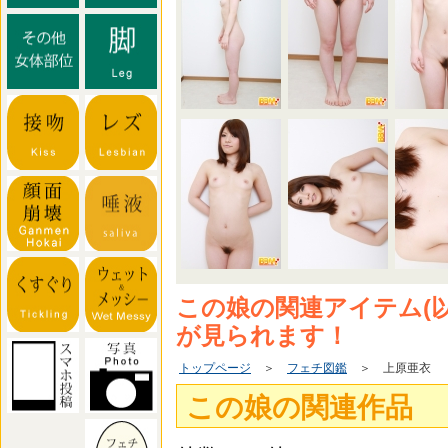
この娘の関連アイテム(
が見られます！
トップページ
＞
フェチ図鑑
＞ 上原亜衣
この娘の関連作品