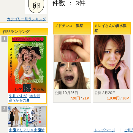
件数 ： 3件
カテゴリー別ランキング
ノドチンコ 観察
ミレイさんの鼻水観
察
作品ランキング
1
公開
10月25日
公開
8月20日
失礼ですが,,,過去最
720円
/
21P
1,030円
/
30P
高!?かもの
鼻
2
虫
歯
アリアリ＆虫
歯
治
トップページ
|
ご利