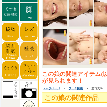
この娘の関連アイテム(
が見られます！
トップページ
＞
フェチ図鑑
＞ 立花美玲
この娘の関連作品