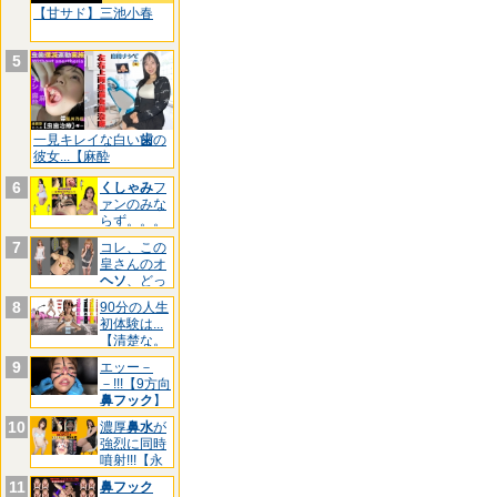
【甘サド】三池小春
5
一見キレイな白い
歯
の
彼女...【麻酔
6
くしゃみ
フ
ァンのみな
らず。。。
【三池
7
コレ、この
皇さんのオ
ヘソ
、どっ
ちです
8
90分の人生
初体験は...
【清楚な。
9
エッー－
－!!!【9方向
鼻フック
】
マ
10
濃厚
鼻水
が
強烈に同時
噴射!!!【永
久
11
鼻フック