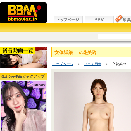
女体詳細 立花美玲
トップページ
＞
フェチ図鑑
＞ 立花美玲
作品ピックアップ
気まぐれ