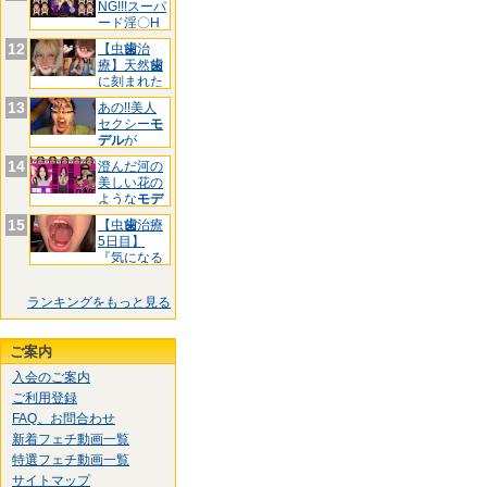
NG!!!スーパ
ード淫〇H
お
12
【虫
歯
治
療】天然
歯
に刻まれた
黒印‼ゆ
13
あの!!美人
セクシー
モ
デル
が
&quo
14
澄んだ河の
美しい花の
ような
モデ
ル
様!
15
【虫
歯
治療
5日目】
『気になる
前
歯
3箇
ランキングをもっと見る
ご案内
入会のご案内
ご利用登録
FAQ、お問合わせ
新着フェチ動画一覧
特選フェチ動画一覧
サイトマップ