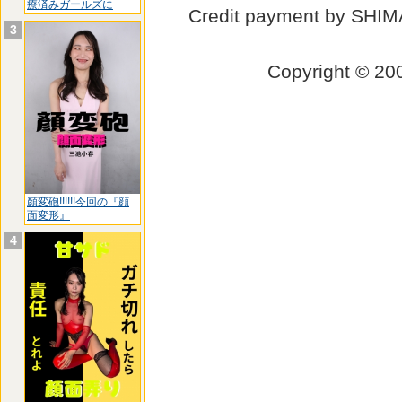
療済みガールズに
Credit payment by SHI
3
Copyright © 
顏変砲!!!!!!今回の『顔
面変形』
4