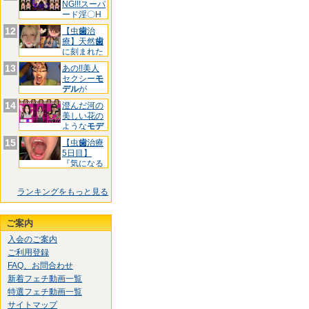
NG!!!スーパ
ード淫〇H
お
12
【虫
歯
治
療】天然
歯
に刻まれた
黒印‼ゆ
13
あの!!美人
セクシー
モ
デル
が
&quo
14
澄んだ河の
美しい花の
ような
モデ
ル
様!
15
【虫
歯
治療
5日目】
『気になる
前
歯
3箇
ランキングをもっと見る
ご案内
入会のご案内
ご利用登録
FAQ、お問合わせ
新着フェチ動画一覧
特選フェチ動画一覧
サイトマップ