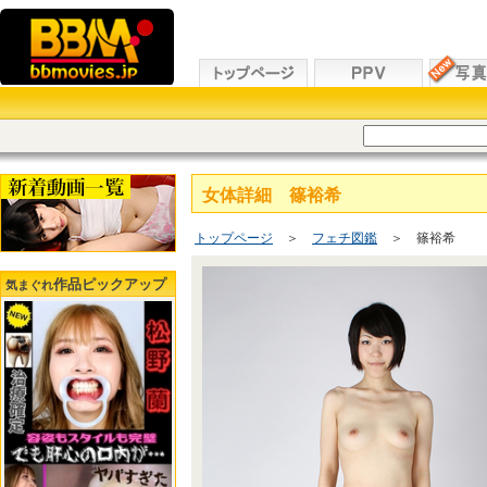
女体詳細 篠裕希
トップページ
＞
フェチ図鑑
＞ 篠裕希
作品ピックアップ
気まぐれ