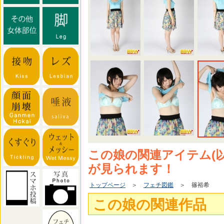
この娘の関連アイテム(
が見られます！
トップページ
＞
フェチ図鑑
＞ 篠裕希
この娘の関連作品