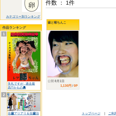
件数 ： 1件
カテゴリー別ランキング
歯と喉ちんこ
作品ランキング
1
公開
8月1日
失礼ですが,,,過去最
1,130円
/
0P
高!?かもの
鼻
2
虫
歯
アリアリ＆虫
歯
治
トップページ
|
ご利