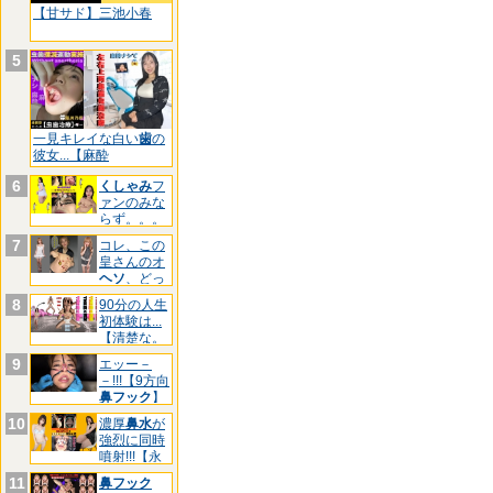
【甘サド】三池小春
5
一見キレイな白い
歯
の
彼女...【麻酔
6
くしゃみ
フ
ァンのみな
らず。。。
【三池
7
コレ、この
皇さんのオ
ヘソ
、どっ
ちです
8
90分の人生
初体験は...
【清楚な。
9
エッー－
－!!!【9方向
鼻フック
】
マ
10
濃厚
鼻水
が
強烈に同時
噴射!!!【永
久
11
鼻フック