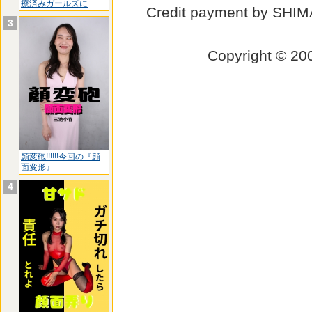
療済みガールズに
Credit payment by SHI
3
Copyright © 
顏変砲!!!!!!今回の『顔
面変形』
4