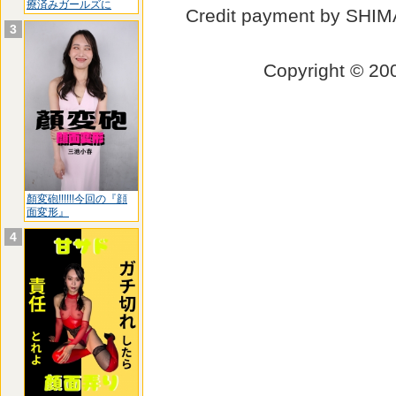
療済みガールズに
Credit payment by SHI
3
Copyright © 
顏変砲!!!!!!今回の『顔
面変形』
4