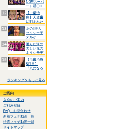
NG!!!スーパ
ード淫〇H
お
12
【虫
歯
治
療】天然
歯
に刻まれた
黒印‼ゆ
13
あの!!美人
セクシー
モ
デル
が
&quo
14
澄んだ河の
美しい花の
ような
モデ
ル
様!
15
【虫
歯
治療
5日目】
『気になる
前
歯
3箇
ランキングをもっと見る
ご案内
入会のご案内
ご利用登録
FAQ、お問合わせ
新着フェチ動画一覧
特選フェチ動画一覧
サイトマップ