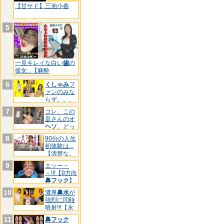
【甘サド】三池小春
5
一見キレイな白い
歯
の
彼女...【麻酔
6
くしゃみ
フ
ァンのみな
らず。。。
【三池
7
コレ、この
皇さんのオ
ヘソ
、どっ
ちです
8
90分の人生
初体験は...
【清楚な。
9
エッー－
－!!!【9方向
鼻フック
】
マ
10
濃厚
鼻水
が
強烈に同時
噴射!!!【永
久
11
鼻フック