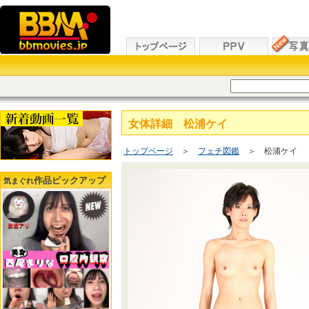
女体詳細 松浦ケイ
トップページ
＞
フェチ図鑑
＞ 松浦ケイ
作品ピックアップ
気まぐれ