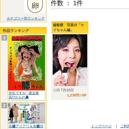
件数 ： 1件
カテゴリー別ランキング
歯観察 写真付「ケ
イちゃん編」
作品ランキング
1
公開
7月10日
失礼ですが,,,過去最
1,230円
/
0P
高!?かもの
鼻
2
虫
歯
アリアリ＆虫
歯
治
トップページ
|
ご利