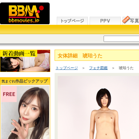
女体詳細 琥珀うた
トップページ
＞
フェチ図鑑
＞ 琥珀うた
作品ピックアップ
気まぐれ