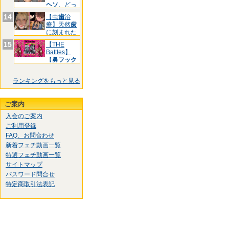
ヘソ
、どっ
ちです
14
【虫
歯
治
療】天然
歯
に刻まれた
黒印‼ゆ
15
【THE
Battles】
【
鼻フック
ランキングをもっと見る
ご案内
入会のご案内
ご利用登録
FAQ、お問合わせ
新着フェチ動画一覧
特選フェチ動画一覧
サイトマップ
パスワード問合せ
特定商取引法表記