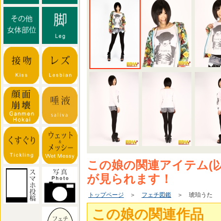
この娘の関連アイテム(
が見られます！
トップページ
＞
フェチ図鑑
＞ 琥珀うた
この娘の関連作品