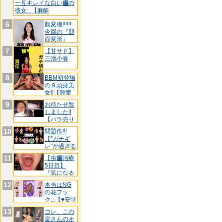
一見キレイな白い
歯
の
彼女...【麻酔
6
顏変砲!!!!!!
今回の『顔
面変形』
7
【甘サド】
三池小春
8
BBM初登場
の９頭身美
女!!【興奮
し
9
お待たせ致
しました!!
【バラ売り
リリ
10
問題作!!!
【”ガチギ
レ”が過ぎる
た
11
【虫
歯
治療
5日目】
『気になる
前
歯
3箇
12
本当はNG
の花フッ
ク...【♥安堂
は
13
コレ、この
皇さんのオ