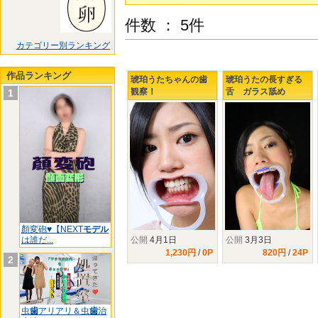
件数 ： 5件
カテゴリー別ランキング
作品ランキング
琥珀うたちゃんの歯
琥珀うたの長すぎる
観察！
舌 ガラス舐め
1
顏変砲♥【NEXT
モデル
は誰だ...
公開
4月1日
公開
3月3日
1,230円
/
0P
820円
/
24P
2
虫
歯
アリアリ＆虫
歯
治