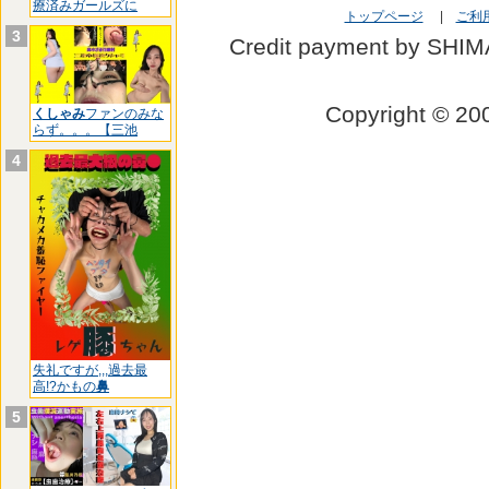
療済みガールズに
トップページ
|
ご利
3
Credit payment by SHI
Copyright © 
くしゃみ
ファンのみな
らず。。。【三池
4
失礼ですが,,,過去最
高!?かもの
鼻
5