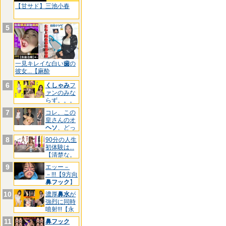
【甘サド】三池小春
5
一見キレイな白い
歯
の
彼女...【麻酔
6
くしゃみ
フ
ァンのみな
らず。。。
【三池
7
コレ、この
皇さんのオ
ヘソ
、どっ
ちです
8
90分の人生
初体験は...
【清楚な。
9
エッー－
－!!!【9方向
鼻フック
】
マ
10
濃厚
鼻水
が
強烈に同時
噴射!!!【永
久
11
鼻フック