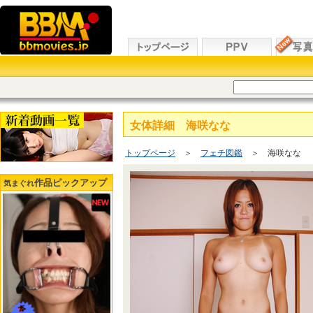
女体詳細 海咲なな
トップページ
＞
フェチ図鑑
＞ 海咲なな
作品ピックアップ
気まぐれ