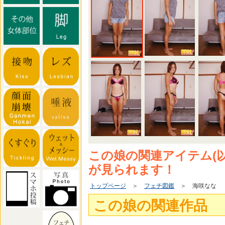
この娘の関連アイテム(
が見られます！
トップページ
＞
フェチ図鑑
＞ 海咲なな
この娘の関連作品