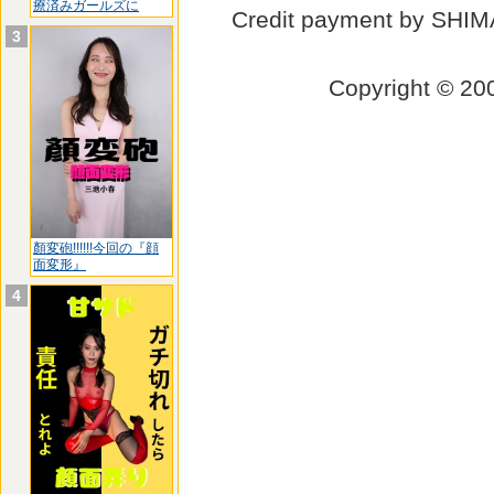
療済みガールズに
Credit payment by SHI
3
Copyright © 
顏変砲!!!!!!今回の『顔
面変形』
4