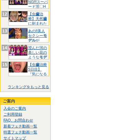
NG!!!スーパ
ード淫〇H
お
12
【虫
歯
治
療】天然
歯
に刻まれた
黒印‼ゆ
13
あの!!美人
セクシー
モ
デル
が
&quo
14
澄んだ河の
美しい花の
ような
モデ
ル
様!
15
【虫
歯
治療
5日目】
『気になる
前
歯
3箇
ランキングをもっと見る
ご案内
入会のご案内
ご利用登録
FAQ、お問合わせ
新着フェチ動画一覧
特選フェチ動画一覧
サイトマップ