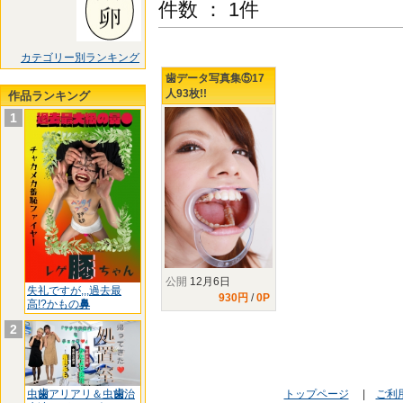
件数 ： 1件
カテゴリー別ランキング
歯データ写真集⑤17
人93枚!!
作品ランキング
1
公開
12月6日
失礼ですが,,,過去最
930円
/
0P
高!?かもの
鼻
2
虫
歯
アリアリ＆虫
歯
治
トップページ
|
ご利