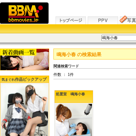
鳴海小春
の検索結果
関連検索ワード
件数 ： 1件
作品ピックアップ
気まぐれ
処置室 鳴海小春