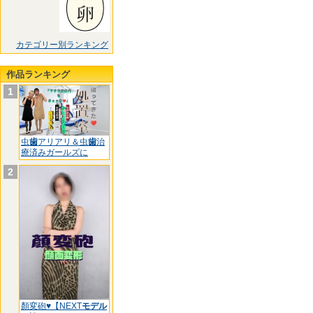
カテゴリー別ランキング
作品ランキング
1
虫
歯
アリアリ＆虫
歯
治
療済みガールズに
2
顏変砲♥【NEXT
モデル