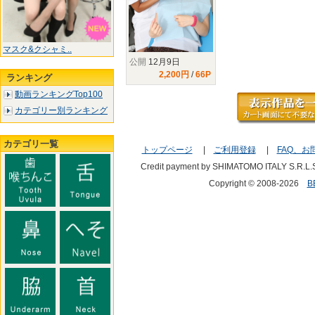
マスク&クシャミ..
公開
12月9日
2,200円
/
66P
ランキング
動画ランキングTop100
カテゴリー別ランキング
カテゴリ一覧
トップページ
|
ご利用登録
|
FAQ、お
Credit payment by SHIMATOMO ITALY S.R.L.
Copyright © 2008-2026
B