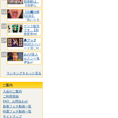
初体験は...
【清楚な。
12
【虫
歯
治療
5日目】
『気になる
前
歯
3箇
13
ゲリラ販売
です...【顔
面変形rel
14
鼻フック
NG!!!スーパ
ード淫〇H
お
15
あの!!美人
セクシー
モ
デル
が
&quo
ランキングをもっと見る
ご案内
入会のご案内
ご利用登録
FAQ、お問合わせ
新着フェチ動画一覧
特選フェチ動画一覧
サイトマップ