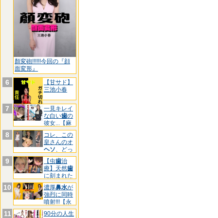
顏変砲!!!!!!今回の『顔
面変形』
6
【甘サド】
三池小春
7
一見キレイ
な白い
歯
の
彼女...【麻
酔
8
コレ、この
皇さんのオ
ヘソ
、どっ
ちです
9
【虫
歯
治
療】天然
歯
に刻まれた
黒印‼ゆ
10
濃厚
鼻水
が
強烈に同時
噴射!!!【永
久
11
90分の人生