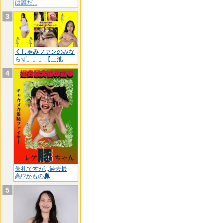
は誰だ...
3
くしゃみ
ファンのみな
らず。。。【三池
4
失礼ですが,,,過去最
高!?かもの
鼻
5