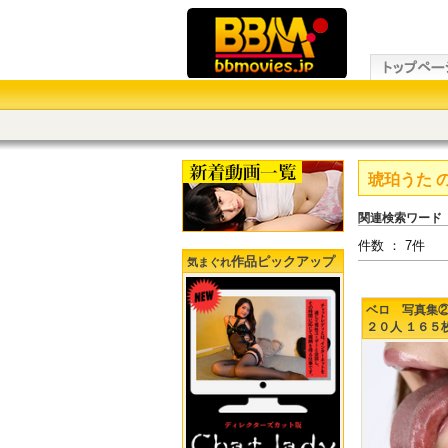
琥珀うた
関連検索ワード
件数 ： 7件
作品ピックアップ
気まぐれ
ベロ 写真
２０人 １６５