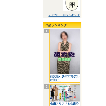
カテゴリー別ランキング
作品ランキング
1
顏変砲♥【NEXT
モデル
は誰だ...
2
虫
歯
アリアリ＆虫
歯
治