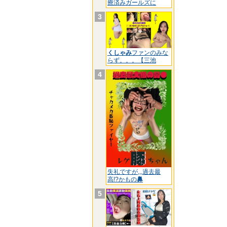
療済みガールズに
3
くしゃみ
ファンのみな
らず。。。【三池
4
失礼ですが,,,過去最
高!?かもの
鼻
5