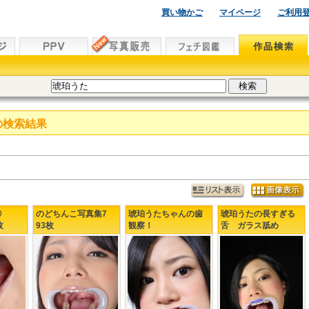
買い物かご
マイページ
ご利用
の検索結果
集②
のどちんこ写真集7
琥珀うたちゃんの歯
琥珀うたの長すぎる
枚
93枚
観察！
舌 ガラス舐め