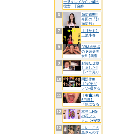
一見キレイな白い
歯
の
彼女...【麻酔
6
顏変砲!!!!!!
今回の『顔
面変形』
7
【甘サド】
三池小春
8
BBM初登場
の９頭身美
女!!【興奮
し
9
お待たせ致
しました!!
【バラ売り
リリ
10
問題作!!!
【”ガチギ
レ”が過ぎる
た
11
【虫
歯
治療
5日目】
『気になる
前
歯
3箇
12
本当はNG
の花フッ
ク...【♥安堂
は
13
コレ、この
皇さんのオ