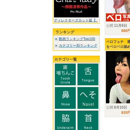
ディレクターズカット版【..
公開
11月6日
880
ランキング
動画ランキングTop100
ベロフェチ 
カテゴリー別ランキング
をベロベロ舐
カテゴリ一覧
公開
8月10日
820