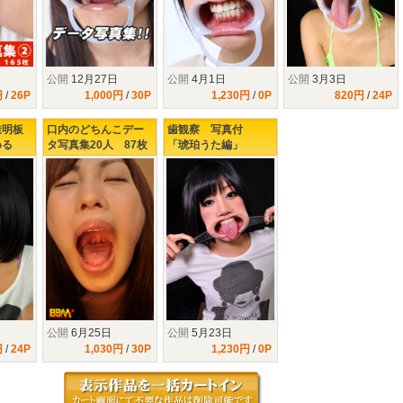
公開
12月27日
公開
4月1日
公開
3月3日
円
/
26P
1,000円
/
30P
1,230円
/
0P
820円
/
24P
透明板
口内のどちんこデー
歯観察 写真付
める
タ写真集20人 87枚
「琥珀うた編」
公開
6月25日
公開
5月23日
円
/
24P
1,030円
/
30P
1,230円
/
0P