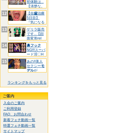
初体験は...
【清楚な。
12
【虫
歯
治療
5日目】
『気になる
前
歯
3箇
13
ゲリラ販売
です...【顔
面変形rel
14
鼻フック
NG!!!スーパ
ード淫〇H
お
15
あの!!美人
セクシー
モ
デル
が
&quo
ランキングをもっと見る
ご案内
入会のご案内
ご利用登録
FAQ、お問合わせ
新着フェチ動画一覧
特選フェチ動画一覧
サイトマップ