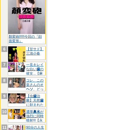
顏変砲!!!!!!今回の『顔
面変形』
6
【甘サド】
三池小春
7
一見キレイ
な白い
歯
の
彼女...【麻
酔
8
コレ、この
皇さんのオ
ヘソ
、どっ
ちです
9
【虫
歯
治
療】天然
歯
に刻まれた
黒印‼ゆ
10
濃厚
鼻水
が
強烈に同時
噴射!!!【永
久
11
90分の人生