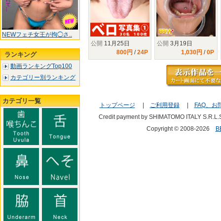
NEWフェチ女王が拘◯さ..
公開
11月25日
公開
3月19日
800円
/
24P
1,030円
/
0P
ランキング
動画ランキングTop100
カテゴリー別ランキング
カテゴリ一覧
トップページ
|
ご利用登録
|
FAQ、お
Credit payment by SHIMATOMO ITALY S.R.L.
Copyright © 2008-2026
B