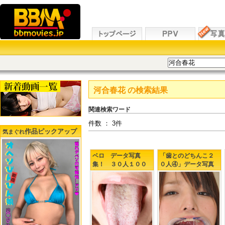
河合春花
の検索結果
関連検索ワード
件数 ： 3件
作品ピックアップ
気まぐれ
ベロ データ写真
「歯とのどちんこ２
集！ ３０人１００
０人④」データ写真
枚
集