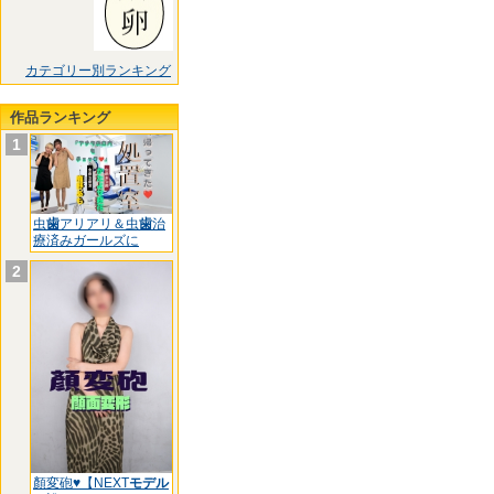
カテゴリー別ランキング
作品ランキング
1
虫
歯
アリアリ＆虫
歯
治
療済みガールズに
2
顏変砲♥【NEXT
モデル