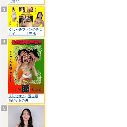
は誰だ...
3
くしゃみ
ファンのみな
らず。。。【三池
4
失礼ですが,,,過去最
高!?かもの
鼻
5