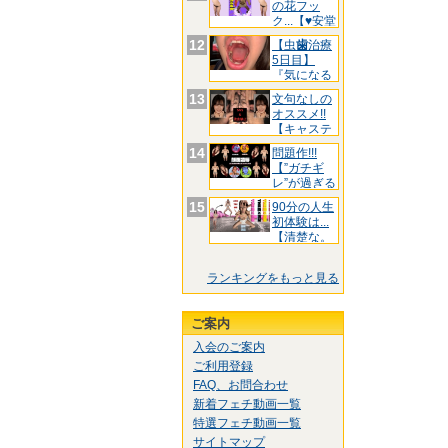
の花フッ
ク...【♥安堂
は
12
【虫
歯
治療
5日目】
『気になる
前
歯
3箇
13
文句なしの
オススメ!!
【キャステ
ィン
14
問題作!!!
【”ガチギ
レ”が過ぎる
た
15
90分の人生
初体験は...
【清楚な。
ランキングをもっと見る
ご案内
入会のご案内
ご利用登録
FAQ、お問合わせ
新着フェチ動画一覧
特選フェチ動画一覧
サイトマップ