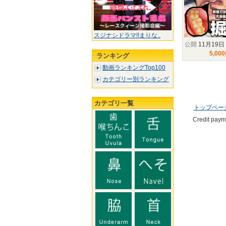
スジナシドラマ!!まりな..
公開
11月19日
5,00
ランキング
動画ランキングTop100
カテゴリー別ランキング
カテゴリ一覧
トップペー
Credit pay