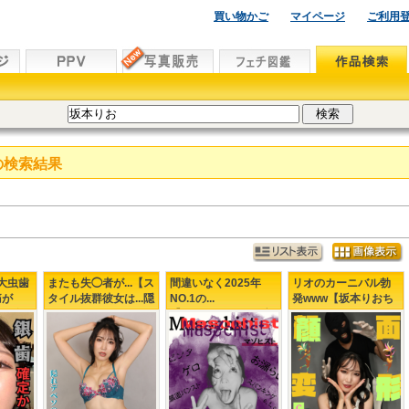
買い物かご
マイページ
ご利用
の検索結果
大虫歯
またも失◯者が...【ス
間違いなく2025年
リオのカーニバル勃
痛が
タイル抜群彼女は...隠
NO.1の...
発www【坂本りおち
んの右
れデベソのおそれア
【Masochist（マゾ
ゃん♥Xでのファース
療
リ...】逆立ち得意の悲
ヒスト）＝Rio
トコンタクトより〇
劇のヒロイン( ；∀；)
Sakamoto♥】Dも大
ヶ月!!】彼女こそミス
絶賛のマジM♥
BBMなのかもしれな
い