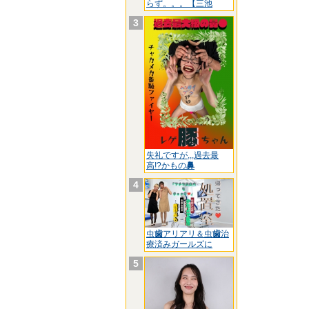
らず。。。【三池
3
失礼ですが,,,過去最
高!?かもの
鼻
4
虫
歯
アリアリ＆虫
歯
治
療済みガールズに
5