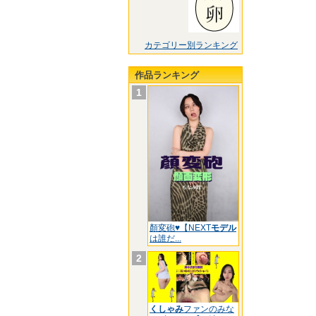
カテゴリー別ランキング
作品ランキング
1
顏変砲♥【NEXT
モデル
は誰だ...
2
くしゃみ
ファンのみな