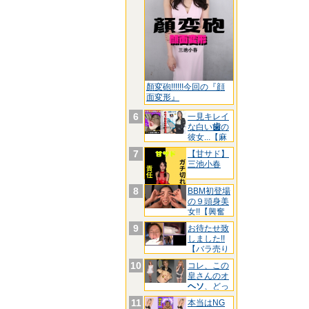
顏変砲!!!!!!今回の『顔
面変形』
6
一見キレイ
な白い
歯
の
彼女...【麻
酔
7
【甘サド】
三池小春
8
BBM初登場
の９頭身美
女!!【興奮
し
9
お待たせ致
しました!!
【バラ売り
リリ
10
コレ、この
皇さんのオ
ヘソ
、どっ
ちです
11
本当はNG