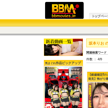
坂本りお
関連検索ワード
件数 ： 4件
作品ピックアップ
気まぐれ
【銀歯確定⁉の
発見】怖がり
り、りおちゃ
下３連掘削治