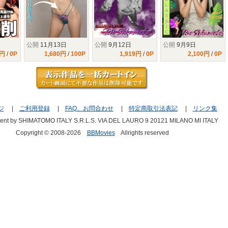
公開
11月13日
公開
9月12日
公開
9月9日
0円
/
0P
1,680円
/
100P
1,919円
/
0P
2,100円
/
0P
ジ
|
ご利用登録
|
FAQ、お問合わせ
|
特定商取引法表記
|
リンク集
ment by SHIMATOMO ITALY S.R.L.S. VIA DEL LAURO 9 20121 MILANO MI ITALY
Copyright © 2008-2026
BBMovies
Allrights reserved