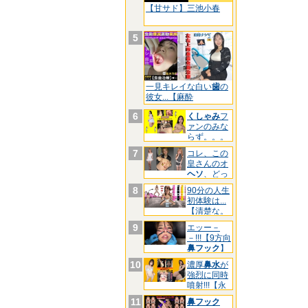
【甘サド】三池小春
5
一見キレイな白い
歯
の
彼女...【麻酔
6
くしゃみ
フ
ァンのみな
らず。。。
【三池
7
コレ、この
皇さんのオ
ヘソ
、どっ
ちです
8
90分の人生
初体験は...
【清楚な。
9
エッー－
－!!!【9方向
鼻フック
】
マ
10
濃厚
鼻水
が
強烈に同時
噴射!!!【永
久
11
鼻フック