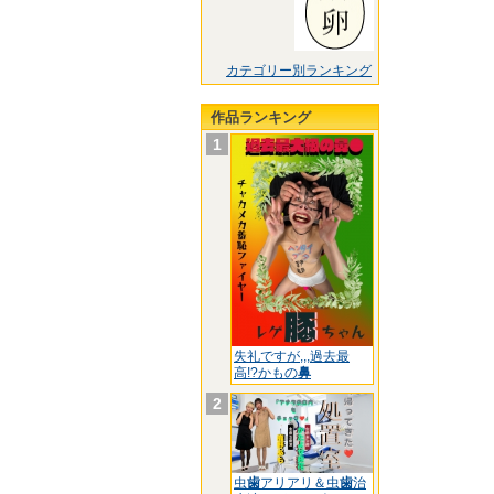
カテゴリー別ランキング
作品ランキング
1
失礼ですが,,,過去最
高!?かもの
鼻
2
虫
歯
アリアリ＆虫
歯
治