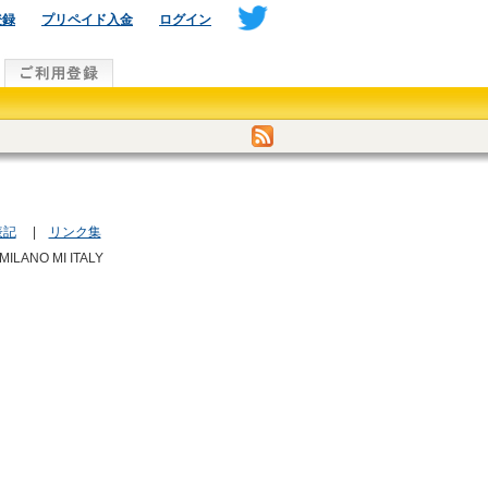
登録
プリペイド入金
ログイン
表記
|
リンク集
 MILANO MI ITALY