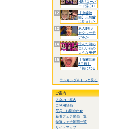
NG!!!スーパ
ード淫〇H
お
12
【虫
歯
治
療】天然
歯
に刻まれた
黒印‼ゆ
13
あの!!美人
セクシー
モ
デル
が
&quo
14
澄んだ河の
美しい花の
ような
モデ
ル
様!
15
【虫
歯
治療
5日目】
『気になる
前
歯
3箇
ランキングをもっと見る
ご案内
入会のご案内
ご利用登録
FAQ、お問合わせ
新着フェチ動画一覧
特選フェチ動画一覧
サイトマップ