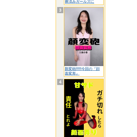
療済みガールズに
3
顏変砲!!!!!!今回の『顔
面変形』
4