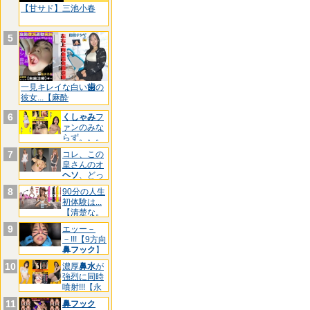
【甘サド】三池小春
5
一見キレイな白い
歯
の
彼女...【麻酔
6
くしゃみ
フ
ァンのみな
らず。。。
【三池
7
コレ、この
皇さんのオ
ヘソ
、どっ
ちです
8
90分の人生
初体験は...
【清楚な。
9
エッー－
－!!!【9方向
鼻フック
】
マ
10
濃厚
鼻水
が
強烈に同時
噴射!!!【永
久
11
鼻フック