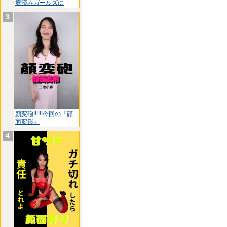
療済みガールズに
3
顏変砲!!!!!!今回の『顔
面変形』
4