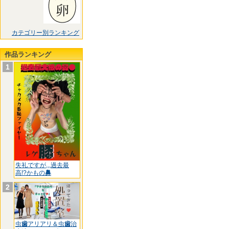
カテゴリー別ランキング
作品ランキング
1
失礼ですが,,,過去最
高!?かもの
鼻
2
虫
歯
アリアリ＆虫
歯
治